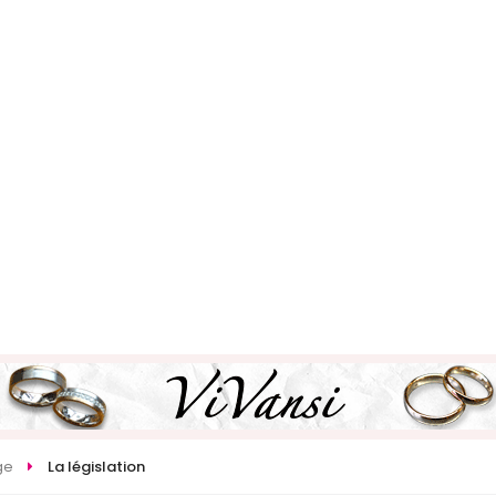
ge
La législation