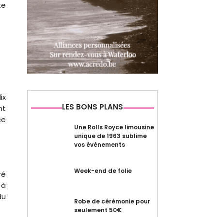
te
ix
LES BONS PLANS
nt
ce
Une Rolls Royce limousine
unique de 1963 sublime
vos événements
Week-end de folie
ré
 à
du
Robe de cérémonie pour
seulement 50€