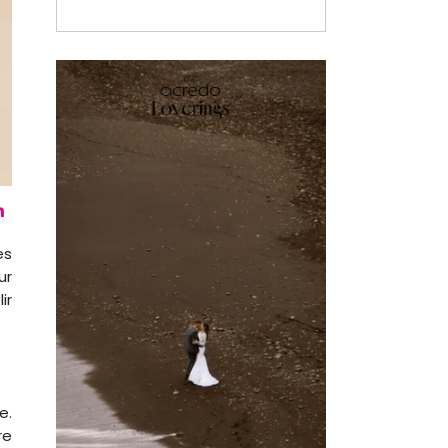
es
ur
ir
e.
re