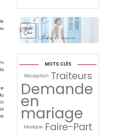
le
nu
om
MOTS CLÉS
la
Traiteurs
Réception
Demande
re
en
du
En
mariage
oi
ns
Faire-Part
Musique