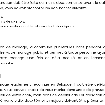
laration doit être faite au moins deux semaines avant la da
on, vous devrez présenter les documents suivants :
s,
ns de six mois,
ance mentionnant l'état civil des futurs époux.
ntion de mariage, la commune publiera les bans pendant d
ndre votre mariage public et permet à toute personne aya
otre mariage. Une fois ce délai écoulé, et en l'absen
uivante.
l
riage légalement reconnue en Belgique. Il doit être céléb
une. Vous pouvez choisir de vous marier dans une salle prévue
u de votre choix, mais dans ce dernier cas, l'autorisation 
rémonie civile, deux témoins majeurs doivent être présents.