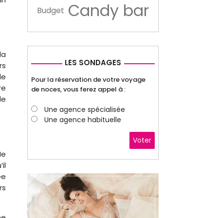
Candy bar
Budget
la
LES SONDAGES
rs
le
Pour la réservation de votre voyage
re
de noces, vous ferez appel à :
de
Une agence spécialisée
Une agence habituelle
Voter
Ne
il
ée
rs
ne