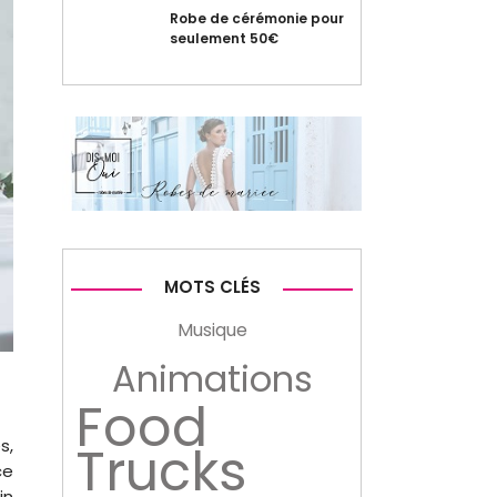
Robe de cérémonie pour
seulement 50€
MOTS CLÉS
Musique
Animations
Food
s,
Trucks
ce
in