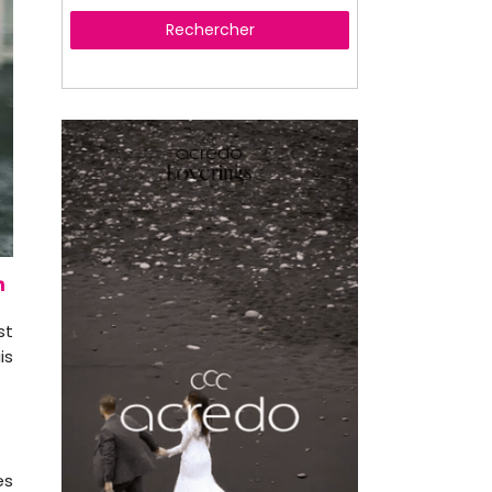
Rechercher
st
is
es