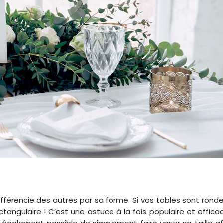
ifférencie des autres par sa forme. Si vos tables sont ronde
tangulaire ! C’est une astuce à la fois populaire et effica
t également possible de simplement faire varier sa taille af