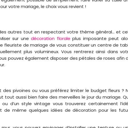
our votre mariage, le choix vous revient !
r des autres tout en respectant votre thème général… et ce
 Miser sur une
décoration florale
plus imposante peut alo
e fleuriste de mariage de vous constituer un centre de tab
uellement plus volumineux. Vous rentrerez ainsi dans vot
ous pouvez également disposer des pétales de roses afin 
ur.
 des pivoines ou vous préférez limiter le budget fleurs ? 
 tout aussi bien faire des merveilles le jour du mariage. Qu’
ou d’un style vintage vous trouverez certainement l’id
out de même quelques idées de décoration pour les futu
mur, vous pouvez envisager d’installer une tenture ou u