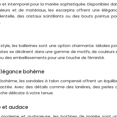
 et intemporel pour la mariée sophistiquée. Disponibles da
leurs et de matériaux, les escarpins offrent une élégan
entelle, des cristaux scintillants ou des bouts pointus po
.
e style, les ballerines sont une option charmante. Idéales po
plates se déclinent dans une gamme de motifs, de couleurs 
ou des embellissements pour une touche de féminité.
: Élégance bohème
bohème, les sandales à talon compensé offrent un équilib
ractée. Avec des détails comme des lanières, des perles 
uche délicate à votre tenue.
e et audace
ure moderne et audacieuse, les bottines de mariée sont u