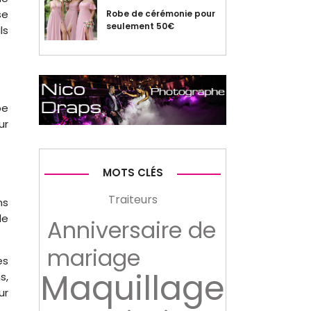
se
Robe de cérémonie pour
seulement 50€
ls
be
ur
MOTS CLÉS
Traiteurs
ns
de
Anniversaire de
mariage
es
Maquillage
s,
ur