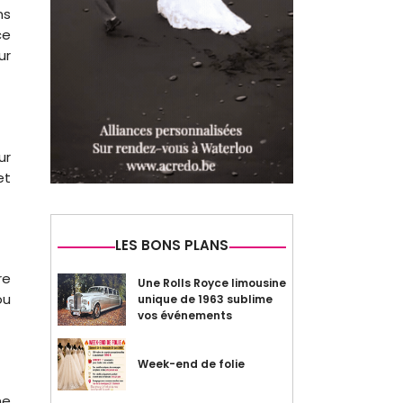
ns
ce
ur
ur
et
LES BONS PLANS
re
Une Rolls Royce limousine
ou
unique de 1963 sublime
vos événements
Week-end de folie
ne