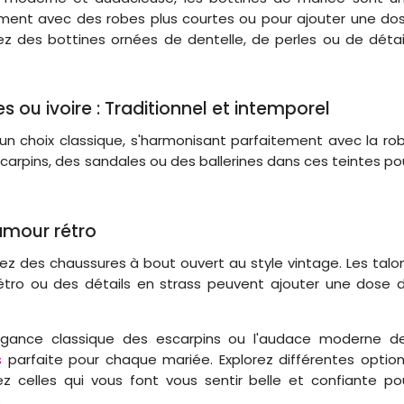
ement avec des robes plus courtes ou pour ajouter une do
z des bottines ornées de dentelle, de perles ou de détai
 ou ivoire : Traditionnel et intemporel
 un choix classique, s'harmonisant parfaitement avec la ro
carpins, des sandales ou des ballerines dans ces teintes po
amour rétro
ez des chaussures à bout ouvert au style vintage. Les talo
étro ou des détails en strass peuvent ajouter une dose 
élégance classique des escarpins ou l'audace moderne d
s
parfaite pour chaque mariée. Explorez différentes option
z celles qui vous font vous sentir belle et confiante po
.