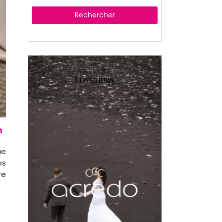
Rechercher
ue
os
re