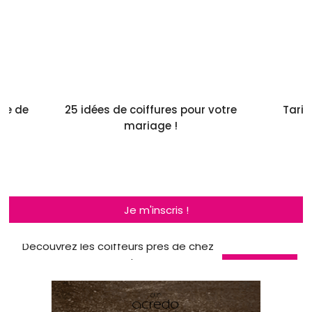
ile de
25 idées de coiffures pour votre
Tarif
mariage !
Je m'inscris !
Découvrez les coiffeurs près de chez
vous !
Je découvre
!