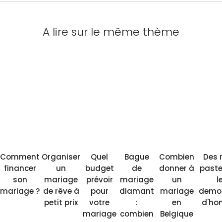
A lire sur le même thème
Comment
Organiser
Quel
Bague
Combien
Des 
financer
un
budget
de
donner à
paste
son
mariage
prévoir
mariage
un
l
mariage ?
de rêve à
pour
diamant
mariage
demoi
petit prix
votre
:
en
d'ho
mariage
combien
Belgique