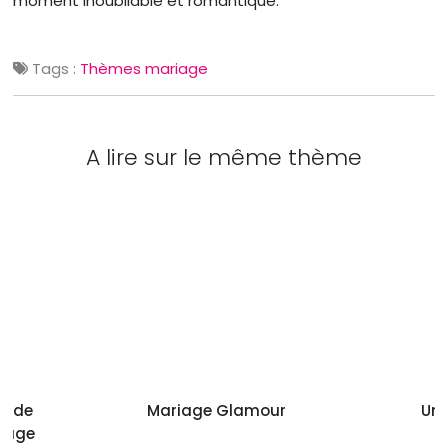
moment inoubliable et romantique.
Tags :
Thèmes mariage
A lire sur le même thème
guide
Mariage Glamour
Un 
riage