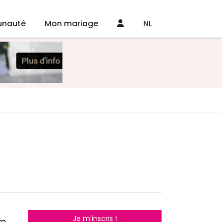
nauté
Mon mariage
NL
Je m'inscris !