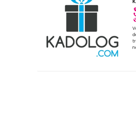
K
V
d
t
n