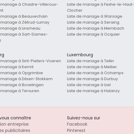
e mariage à Chastre-Villeroux-
Liste de mariage à Fexhe-le-Haut
nt
Clocher
e mariage à Beauvechain
Liste de mariage à Warsage
e mariage à Zétrud-Lumay
Liste de mariage à Seraing
e mariage à Linsmeau
Liste de mariage à Membach
e mariage à Sart-Dames-
Liste de mariage à Ocquier
s
rg
Luxembourg
e mariage à Sint-Pieters-Voeren
Liste de mariage à Tellin
e mariage à Kermt
Liste de mariage à Mellier
e mariage à Opgrimbie
Liste de mariage à Ochamps
e mariage à Dilsen-Stokkem
Liste de mariage à Durbuy
e mariage à Bovelingen
Liste de mariage à Izel
e mariage à Tervuren
Liste de mariage à Halanzy
-vous connaître
Suivez-nous sur
tion entreprise
Facebook
s publicitaires
Pinterest