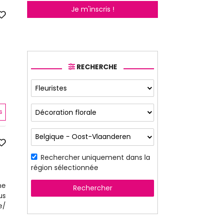
Je m'inscris !
RECHERCHE
s
Rechercher uniquement dans la
région sélectionnée
me
Rechercher
us
e/