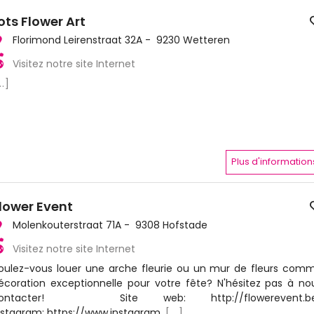
ots Flower Art
Florimond Leirenstraat 32A - 9230 Wetteren
Visitez notre site Internet
..]
Plus d'information
lower Event
Molenkouterstraat 71A - 9308 Hofstade
Visitez notre site Internet
oulez-vous louer une arche fleurie ou un mur de fleurs com
écoration exceptionnelle pour votre fête? N'hésitez pas à no
ontacter! Site web: http://flowerevent.b
nstagram: https://www.instagram.
[...]