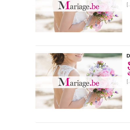
[.
D
[.