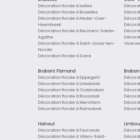
Décoration florale à Ixelles
Décorat
Décoration florale à Bruxelles
Décorat
Décoration florale à Neder-Over-
Décorat
Heembeek
Décorat
Décoration florale à Berchem-Sainte-
Décorat
Agathe
Décorat
Décoration florale à Saint-Josse-ten-
Vloerz
Noode
Décoration florale à Evere
Brabant Flamand
Braban
Décoration florale à Eppegem
Décorat
Décoration florale à Linkebeek
Décorati
Décoration florale à Oudenaken
Décorat
Décoration florale à Roosdaal
Décorat
Décoration florale à Merchtem
Décorat
Décoration florale à Ramsdonk
Décorat
Hainaut
Limbou
Décoration florale à Fauroeulx
Décorat
Décoration florale à Villers-Saint-
Décorat