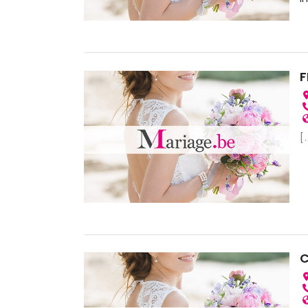
F
[.
C