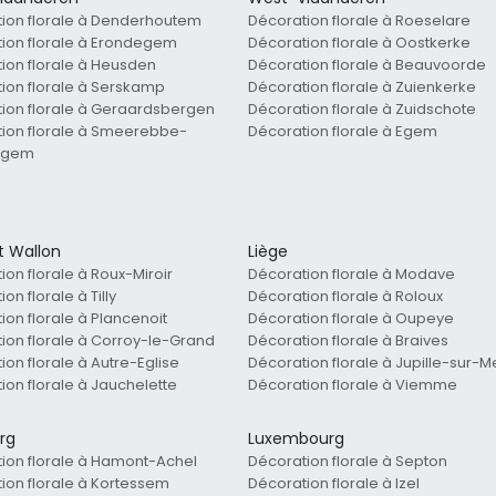
ion florale à Denderhoutem
Décoration florale à Roeselare
ion florale à Erondegem
Décoration florale à Oostkerke
ion florale à Heusden
Décoration florale à Beauvoorde
ion florale à Serskamp
Décoration florale à Zuienkerke
ion florale à Geraardsbergen
Décoration florale à Zuidschote
ion florale à Smeerebbe-
Décoration florale à Egem
egem
t Wallon
Liège
ion florale à Roux-Miroir
Décoration florale à Modave
on florale à Tilly
Décoration florale à Roloux
ion florale à Plancenoit
Décoration florale à Oupeye
ion florale à Corroy-le-Grand
Décoration florale à Braives
ion florale à Autre-Eglise
Décoration florale à Jupille-sur-
ion florale à Jauchelette
Décoration florale à Viemme
rg
Luxembourg
ion florale à Hamont-Achel
Décoration florale à Septon
ion florale à Kortessem
Décoration florale à Izel