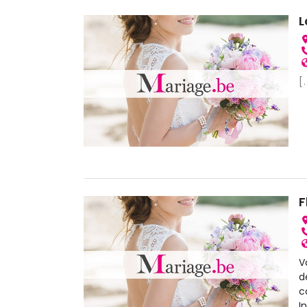
L
[.
F
V
d
c
I