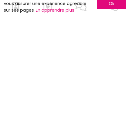
vous assurer une expérience agréable
Ok
sur ses pages
En apprendre plus
Week-end de folie
Robe de cérémonie pour seulement 50€
MOTS CLÉS
Traditions
Harpiste