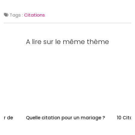
Tags :
Citations
A lire sur le même thème
our de
Quelle citation pour un mariage ?
10 Cita