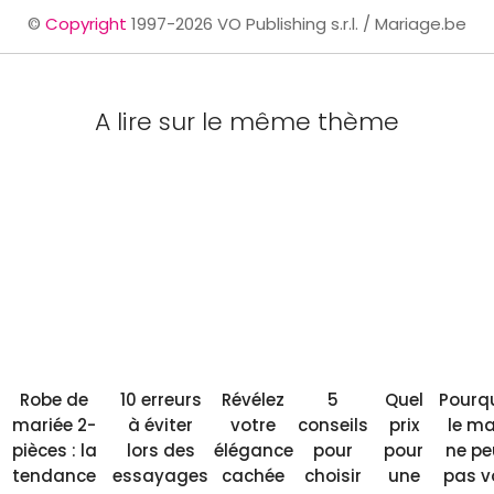
©
Copyright
1997-2026 VO Publishing s.r.l. / Mariage.be
A lire sur le même thème
Robe de
10 erreurs
Révélez
5
Quel
Pourq
mariée 2-
à éviter
votre
conseils
prix
le ma
pièces : la
lors des
élégance
pour
pour
ne pe
tendance
essayages
cachée
choisir
une
pas v