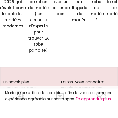
2026 qui
de robes
avec un
sa
robe
la ro
révolutionne
de mariée
collier de
lingerie
de
de
le look des
(les
dos
de
mariée
marié
mariées
conseils
mariée
?
modernes
d’experts
pour
trouver LA
robe
parfaite)
En savoir plus
Faites-vous connaître
Contactez-nous
Inscription entreprise
Mariage.be utilise des cookies afin de vous assurer une
Qui sommes-nous ?
Formules publicitaires
expérience agréable sur ses pages
En apprendre plus
Jobs et stages
Pourquoi s'inscrire sur
Partenaires
Mariage.be?
Mentions légales
Comment faire connaître