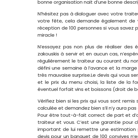
bonne organisation nait d’une bonne descri
N’hésitez pas à dialoguer avec votre traite
votre fête, cela demande également de vo
réception de 100 personnes si vous savez p
miracle !
N’essayez pas non plus de réaliser des
zakouskis à servir et en aucun cas, n’espér
régulièrement le traiteur au courant du n
défini une semaine à l’avance et la marge
très mauvaise surprise.Le devis qui vous sera
et le prix du menu choisi, la liste de la f
éventuel forfait vins et boissons (droit de 
Vérifiez bien si les prix qui vous sont remi
calculée et demandez bien s’il n’y aura pa
Pour être tout-à-fait correct de part et d’a
traiteur et vous. C’est une garantie pour 
important de lui remettre une estimation
devis pour un banquet de 100 convives n’es