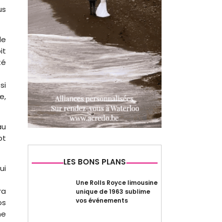
us
de
it
té
si
e,
au
pt
LES BONS PLANS
ui
Une Rolls Royce limousine
ra
unique de 1963 sublime
vos événements
os
ne