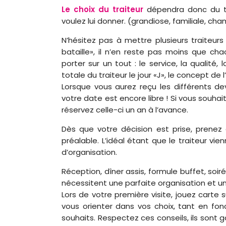
Le choix du traiteur
dépendra donc du ty
voulez lui donner. (grandiose, familiale, cham
N’hésitez pas à mettre plusieurs traiteurs
bataille», il n’en reste pas moins que cha
porter sur un tout : le service, la qualité, l
totale du traiteur le jour «J», le concept de 
Lorsque vous aurez reçu les différents devi
votre date est encore libre ! Si vous souha
réservez celle-ci un an à l’avance.
Dès que votre décision est prise, prenez
préalable. L’idéal étant que le traiteur vi
d’organisation.
Réception, dîner assis, formule buffet, soir
nécessitent une parfaite organisation et u
Lors de votre première visite, jouez carte 
vous orienter dans vos choix, tant en fo
souhaits. Respectez ces conseils, ils sont 