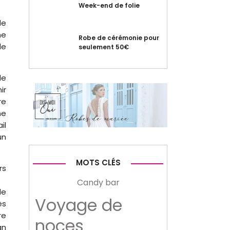
Week-end de folie
de
ne
Robe de cérémonie pour
de
seulement 50€
de
ir
re
ne
il
un
MOTS CLÉS
rs
Candy bar
le
Voyage de
ès
re
noces
an