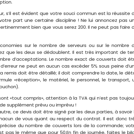
ption.
ur, s’il est évident que votre souci commun est la réussite 
tre part une certaine discipline ! Ne lui annoncez pas u
ertinemment bien que vous serez 200. Il ne peut pas faire 
 économies sur le nombre de serveurs ou sur le nombre 
ez que les deux se dédoublent. Il est très important de ten
ombre d’acceptations. Le nombre exact de couverts doit êt
 d’erreur ne peut en aucun cas excéder 5% sous peine d’u
 remis doit être détaillé; il doit comprendre la date, le déta
ormule «réception», le matériel, le personnel, le transport, 
bouchon).
s sont «tout compris», attention à la TVA qui n’est pas toujou
s de supplément prévu ou imprévu !
utre, ce devis doit être signé par les deux parties, à savoir 
chacun de vous quant au respect du contrat. Il est donc tr
 précise du nombre de couverts lors de la commande; vot
t pas le même que pour 50.En fin de journée, faites le bil