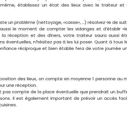
-même, établissez un état des lieux avec le traiteur et 
iste un problème (nettoyage, «casse», ...) résolvez-le de suit
 aussi le moment de compter les vidanges et d’établir «l
 réception et des dîners, votre traiteur saura aussi êt
ns éventuelles, n’hésitez pas à les lui poser. Quant à tous l
onfiance réciproque et bien établie fera de votre journée u
sposition des lieux, on compte en moyenne 1 personne au 
our une réception.
nt pas compte de la place éventuelle que prendrait un buff
sons. Il est également important de prévoir un accès faci
cuisines.