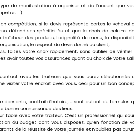
pe de manifestation à organiser et de l’accent que vo
pêtre, ....)
 en compétition, si le devis représente certes le «cheval 
cun défend ses spécificités et que le choix de celui-ci do
a fraîcheur des produits, l’originalité du menu, la disponibili
l’organisation, le respect du devis donné au client, .
s, faites votre choix rapidement, sans oublier de vérifier 
itez avoir toutes vos assurances quant au choix de votre sall
 contact avec les traiteurs que vous aurez sélectionnés 
enne visiter votre endroit avec vous, ceci pour un bon conce
ée dansante, cocktail dînatoire, ... sont autant de formules q
ne bonne connaissance des lieux.
sur table avec votre traiteur. C’est un professionnel qui sau
nction du budget dont vous disposez, qu’en fonction de v
garants de la réussite de votre journée et n’oubliez pas qu’u