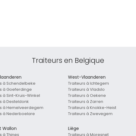
Traiteurs en Belgique
laanderen
West-Vlaanderen
rs à Schendelbeke
Traiteurs à Ichtegem
rs à Goeferdinge
Traiteurs à Vladslo
s à Sint-Kruis-Winkel
Traiteurs à Oekene
rs à Desteldonk
Traiteurs à Zarren
urs à Hemelveerdegem
Traiteurs à Knokke-Heist
rs à Nederboelare
Traiteurs à Zwevegem
t Wallon
Liège
s à Thines
Traiteurs à Moresnet