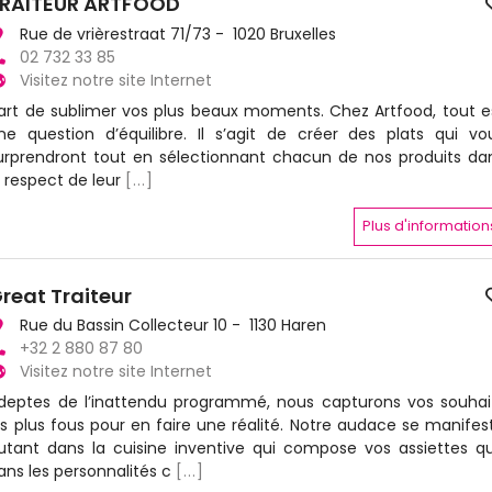
RAITEUR ARTFOOD
Rue de vrièrestraat 71/73 - 1020 Bruxelles
02 732 33 85
Visitez notre site Internet
’art de sublimer vos plus beaux moments. Chez Artfood, tout e
ne question d’équilibre. Il s’agit de créer des plats qui vo
urprendront tout en sélectionnant chacun de nos produits da
e respect de leur
[...]
Plus d'information
reat Traiteur
Rue du Bassin Collecteur 10 - 1130 Haren
+32 2 880 87 80
Visitez notre site Internet
deptes de l’inattendu programmé, nous capturons vos souhai
es plus fous pour en faire une réalité. Notre audace se manifes
utant dans la cuisine inventive qui compose vos assiettes q
ans les personnalités c
[...]