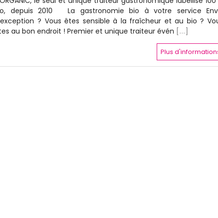
IORGANIC, le seul et unique traiteur gastronomique labellisé 100
io, depuis 2010 La gastronomie bio à votre service Env
’exception ? Vous êtes sensible à la fraîcheur et au bio ? Vo
tes au bon endroit ! Premier et unique traiteur évén
[...]
Plus d'information