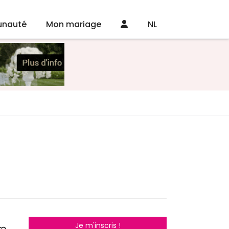
nauté
Mon mariage
NL
Je m'inscris !