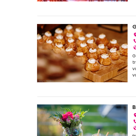
G
G
t
v
v
B