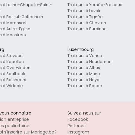
rs à Lasne-Chapelle-Saint-
Traiteurs à Yernée-Fraineux
t
Traiteurs à Lavoir
rs à Bossut-Gottechain
Traiteurs à Tignée
rs à Maransart
Traiteurs à Chevron
s à Autre-Eglise
Traiteurs à Burdinne
rs à Monstreux
rg
Luxembourg
s à Stevoort
Traiteurs à Vance
rs à Kapellen
Traiteurs à Houdemont
rs à Overwinden
Traiteurs à Athus
rs à Spalbeek
Traiteurs à Muno
rs à Batsheers
Traiteurs à Heyd
rs à Widooie
Traiteurs à Bande
-vous connaître
Suivez-nous sur
tion entreprise
Facebook
s publicitaires
Pinterest
i s'inscrire sur Mariage.be?
Instagram