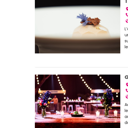
T
L
u
s
l
G
A
l
a
d