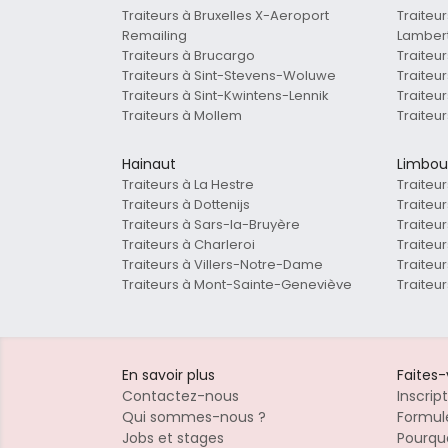
Traiteurs à Bruxelles X-Aeroport
Traiteu
Remailing
Lamber
Traiteurs à Brucargo
Traiteu
Traiteurs à Sint-Stevens-Woluwe
Traiteu
Traiteurs à Sint-Kwintens-Lennik
Traiteur
Traiteurs à Mollem
Traiteu
Hainaut
Limbou
Traiteurs à La Hestre
Traiteur
Traiteurs à Dottenijs
Traiteu
Traiteurs à Sars-la-Bruyère
Traiteu
Traiteurs à Charleroi
Traiteu
Traiteurs à Villers-Notre-Dame
Traiteu
Traiteurs à Mont-Sainte-Geneviève
Traiteu
En savoir plus
Faites
Contactez-nous
Inscrip
Qui sommes-nous ?
Formule
Jobs et stages
Pourquo