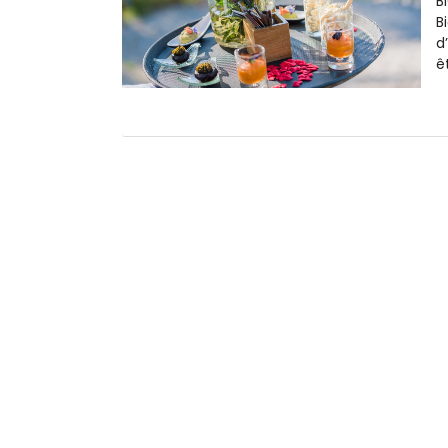
B
B
d
ê