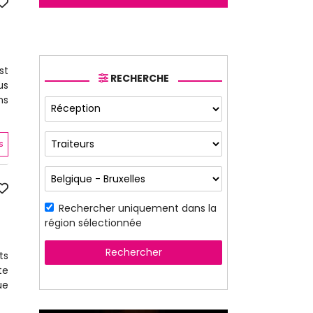
st
RECHERCHE
us
ns
s
Rechercher uniquement dans la
région sélectionnée
Rechercher
ts
te
ue