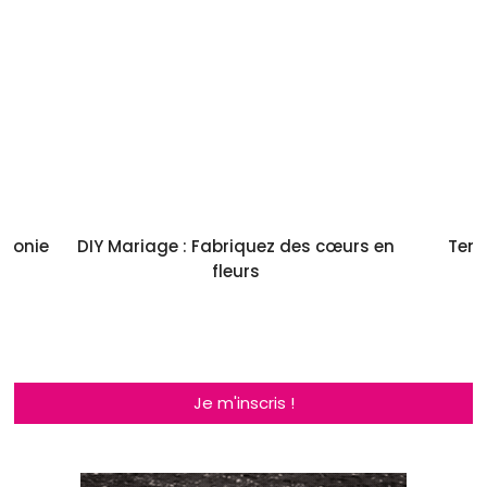
émonie
DIY Mariage : Fabriquez des cœurs en
Tend
fleurs
Je m'inscris !