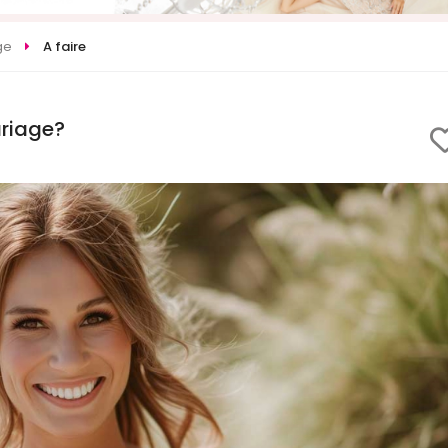
ge
A faire
riage?