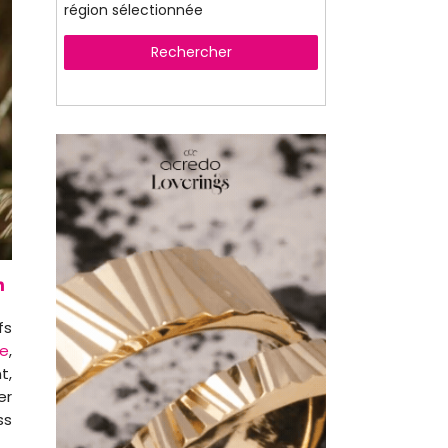
région sélectionnée
Rechercher
fs
ée
,
t,
er
ss