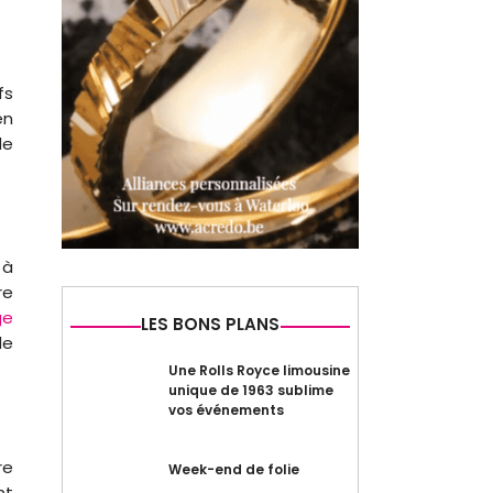
fs
en
de
 à
re
ge
LES BONS PLANS
de
Une Rolls Royce limousine
unique de 1963 sublime
vos événements
re
Week-end de folie
nt