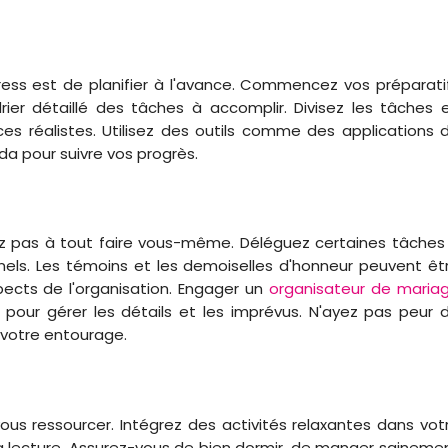
tress est de planifier à l'avance. Commencez vos préparati
ier détaillé des tâches à accomplir. Divisez les tâches 
s réalistes. Utilisez des outils comme des applications 
da pour suivre vos progrès.
vez pas à tout faire vous-même. Déléguez certaines tâches
nnels. Les témoins et les demoiselles d'honneur peuvent êt
pects de l'organisation. Engager un
organisateur de maria
pour gérer les détails et les imprévus. N'ayez pas peur 
 votre entourage.
s ressourcer. Intégrez des activités relaxantes dans vot
la lecture. Assurez-vous de bien dormir, de manger saineme