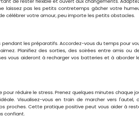
portant de rester flexible et ouvert aux changements. Adapte
ne laissez pas les petits contretemps gâcher votre humeu
st de célébrer votre amour, peu importe les petits obstacles.
es pendant les préparatifs. Accordez-vous du temps pour vo
aimez. Planifiez des sorties, des soirées entre amis ou d
 vous aideront à recharger vos batteries et à aborder l
e pour réduire le stress. Prenez quelques minutes chaque jo
éale. Visualisez-vous en train de marcher vers l'autel, 
s proches. Cette pratique positive peut vous aider à rest
us confiant.