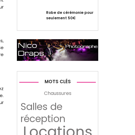
ur
Robe de cérémonie pour
seulement 50€
s,
Se
re
MOTS CLÉS
ez
Chaussures
e.
ur
Salles de
réception
Locations