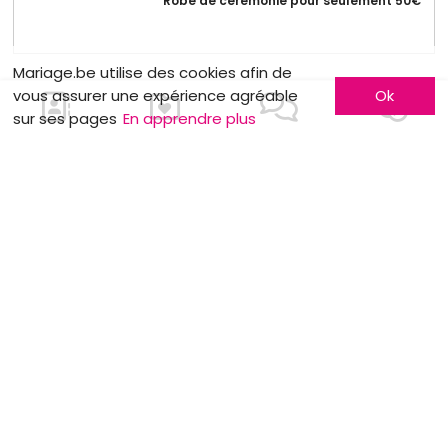
Robe de cérémonie pour seulement 50€
Mariage.be utilise des cookies afin de
vous assurer une expérience agréable
Ok
sur ses pages
En apprendre plus
MOTS CLÉS
Bus américains
Décoration
Traditions
Traiteurs
Budget