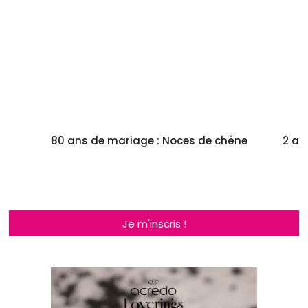
de
80 ans de mariage : Noces de chêne
2 an
Je m'inscris !