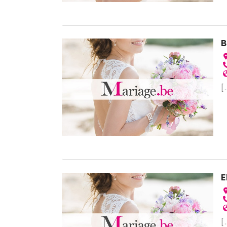
B
[.
E
[.