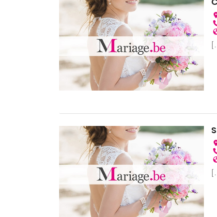
C
[.
S
[.