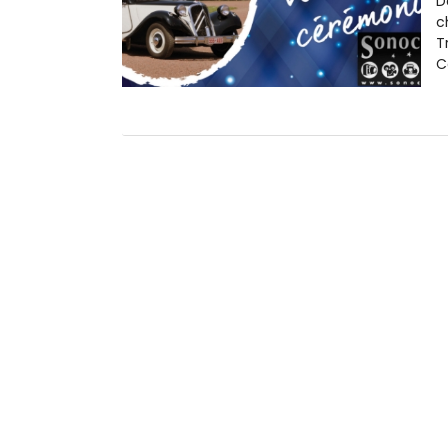
D
c
T
C