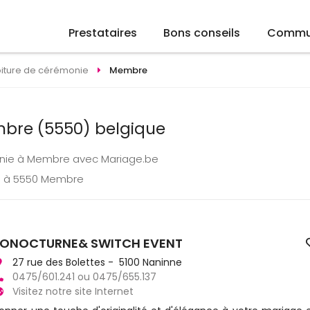
Prestataires
Bons conseils
Commu
iture de cérémonie
Membre
mbre (5550) belgique
onie à Membre avec Mariage.be
ge à 5550 Membre
ONOCTURNE& SWITCH EVENT
27 rue des Bolettes - 5100 Naninne
0475/601.241 ou 0475/655.137
Visitez notre site Internet