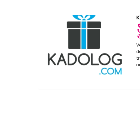
K
V
d
t
n