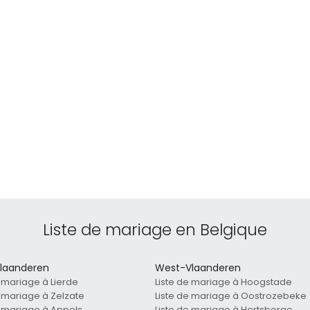
Liste de mariage en Belgique
laanderen
West-Vlaanderen
e mariage à Lierde
Liste de mariage à Hoogstade
e mariage à Zelzate
Liste de mariage à Oostrozebeke
e mariage à Appels
Liste de mariage à Hertsberge