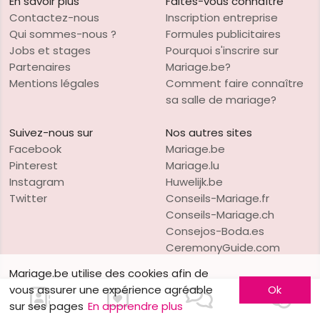
En savoir plus
Faites-vous connaître
Contactez-nous
Inscription entreprise
Qui sommes-nous ?
Formules publicitaires
Jobs et stages
Pourquoi s'inscrire sur
Partenaires
Mariage.be?
Mentions légales
Comment faire connaître
sa salle de mariage?
Suivez-nous sur
Nos autres sites
Facebook
Mariage.be
Pinterest
Mariage.lu
Instagram
Huwelijk.be
Twitter
Conseils-Mariage.fr
Conseils-Mariage.ch
Consejos-Boda.es
CeremonyGuide.com
Mariage.be utilise des cookies afin de
vous assurer une expérience agréable
Ok
sur ses pages
En apprendre plus
VO Publishing
Copyright © 1997-2026
Mariage.be