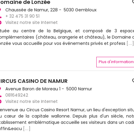
omaine de Lonzée
Chaussée de Namur, 228 - 5030 Gembloux
+ 32 475 31 90 51
Visitez notre site Internet
ituée au centre de la Belgique, et composé de 3 espac
omplémentaires (château, orangerie et château), le Domaine 
onzée vous accueille pour vos événements privés et profess
[...
Plus d'information
IRCUS CASINO DE NAMUR
Avenue Baron de Moreau 1 - 5000 Namur
081649242
Visitez notre site Internet
ienvenue au Circus Casino Resort Namur, un lieu d'exception sit
u cœur de la capitale wallonne. Depuis plus d'un siècle, not
tablissement emblématique accueille ses visiteurs dans un cad
affin&eacu
[...]