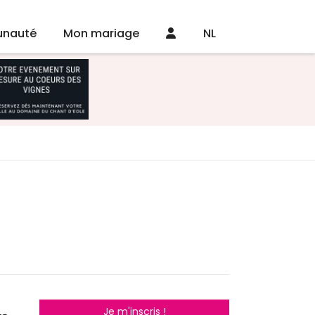
nauté
Mon mariage
NL
Je m'inscris !