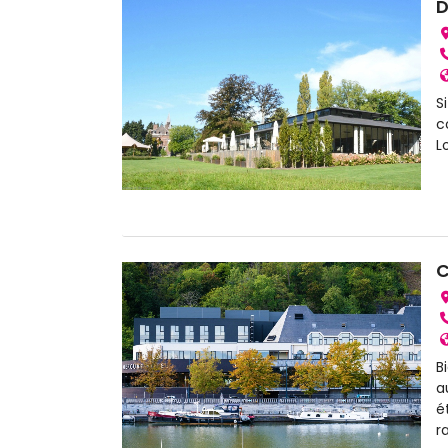
D
S
c
L
C
B
a
é
r