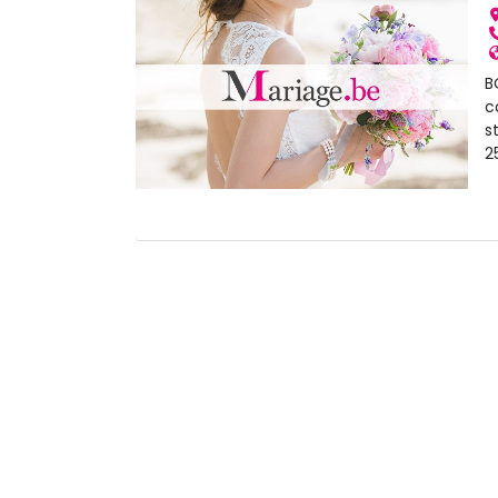
B
c
s
2