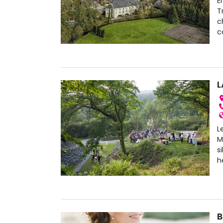
E
T
c
c
L
L
M
s
h
B