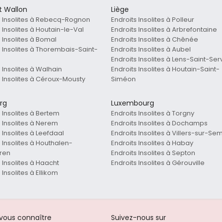
t Wallon
Liège
s Insolites à Rebecq-Rognon
Endroits Insolites à Polleur
 Insolites à Houtain-le-Val
Endroits Insolites à Arbrefontaine
 Insolites à Bomal
Endroits Insolites à Chênée
s Insolites à Thorembais-Saint-
Endroits Insolites à Aubel
Endroits Insolites à Lens-Saint-Ser
 Insolites à Walhain
Endroits Insolites à Houtain-Saint-
s Insolites à Céroux-Mousty
Siméon
rg
Luxembourg
 Insolites à Bertem
Endroits Insolites à Torgny
s Insolites à Nerem
Endroits Insolites à Dochamps
 Insolites à Leefdaal
Endroits Insolites à Villers-sur-Se
 Insolites à Houthalen-
Endroits Insolites à Habay
ren
Endroits Insolites à Septon
 Insolites à Haacht
Endroits Insolites à Gérouville
 Insolites à Ellikom
-vous connaître
Suivez-nous sur