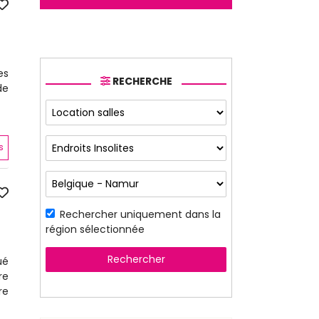
es
RECHERCHE
de
]
s
Rechercher uniquement dans la
région sélectionnée
Rechercher
ué
re
re