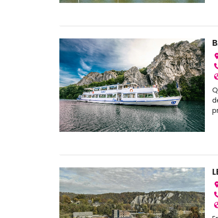
B
Q
d
p
L