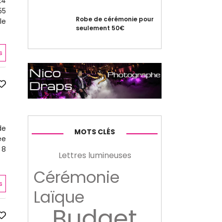
24
55
Robe de cérémonie pour
le
seulement 50€
s
de
MOTS CLÉS
ée
 8
Lettres lumineuses
Cérémonie
s
Laïque
Budget