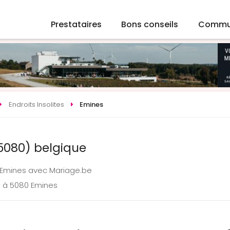
Prestataires
Bons conseils
Commu
Endroits Insolites
Emines
(5080) belgique
 à Emines avec Mariage.be
e à 5080 Emines