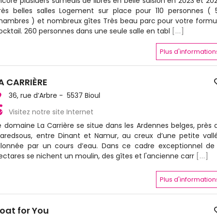
ncore plusiuers samedis de libres en belle saision en 2023 et 20
rès belles salles Logement sur place pour 110 personnes ( 
hambres ) et nombreux gîtes Très beau parc pour votre formu
ocktail. 260 personnes dans une seule salle en tabl
[...]
Plus d'information
A CARRIÈRE
36, rue d’Arbre - 5537 Bioul
Visitez notre site Internet
e domaine La Carrière se situe dans les Ardennes belges, près 
aredsous, entre Dinant et Namur, au creux d’une petite vall
illonnée par un cours d’eau. Dans ce cadre exceptionnel de
ectares se nichent un moulin, des gîtes et l'ancienne carr
[...]
Plus d'information
oat for You