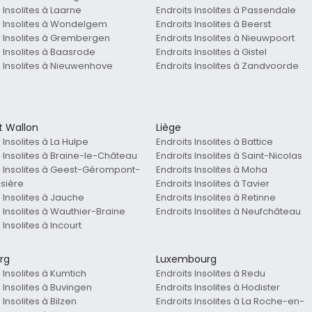
 Insolites à Laarne
Endroits Insolites à Passendale
s Insolites à Wondelgem
Endroits Insolites à Beerst
s Insolites à Grembergen
Endroits Insolites à Nieuwpoort
s Insolites à Baasrode
Endroits Insolites à Gistel
s Insolites à Nieuwenhove
Endroits Insolites à Zandvoorde
t Wallon
Liège
 Insolites à La Hulpe
Endroits Insolites à Battice
s Insolites à Braine-le-Château
Endroits Insolites à Saint-Nicolas
s Insolites à Geest-Gérompont-
Endroits Insolites à Moha
osière
Endroits Insolites à Tavier
 Insolites à Jauche
Endroits Insolites à Retinne
s Insolites à Wauthier-Braine
Endroits Insolites à Neufchâteau
 Insolites à Incourt
rg
Luxembourg
 Insolites à Kumtich
Endroits Insolites à Redu
 Insolites à Buvingen
Endroits Insolites à Hodister
 Insolites à Bilzen
Endroits Insolites à La Roche-en-