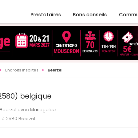
Prestataires
Bons conseils
Commu
Endroits Insolites
Beerzel
(2580) belgique
à Beerzel avec Mariage.be
 à 2580 Beerzel