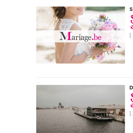
S
[.
D
[.