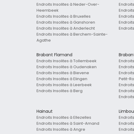
Endroits Insolites à Neder-Over-
Endroits
Heembeek
Endroit
Endroits Insolites à Bruxelles
Endroit
Endroits Insolites à Ganshoren
Endroit
Endroits Insolites à Anderlecht
Endroit
Endroits Insolites à Berchem-Sainte-
Agathe
Brabant Flamand
Braban
Endroits Insolites à Tollembeek
Endroits
Endroits Insolites à Oudenaken
Endroit
Endroits Insolites à Bievene
Endroit
Endroits Insolites à Elingen
Petit-R
Endroits Insolites à Leerbeek
Endroits
Endroits Insolites à Berg
Endroit
Endroits
Hainaut
Limbou
Endroits Insolites à Ellezelles
Endroits
Endroits Insolites à Saint-Amand
Endroits
Endroits Insolites à Angre
Endroits