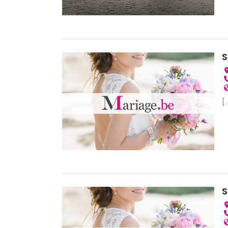
S
[.
S