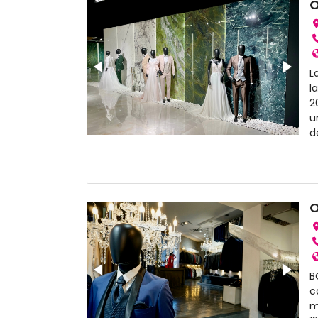
O
L
l
2
u
d
O
B
c
m