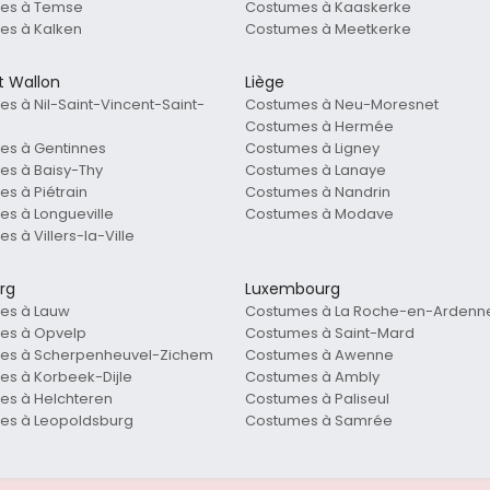
es à Temse
Costumes à Kaaskerke
es à Kalken
Costumes à Meetkerke
t Wallon
Liège
s à Nil-Saint-Vincent-Saint-
Costumes à Neu-Moresnet
Costumes à Hermée
es à Gentinnes
Costumes à Ligney
s à Baisy-Thy
Costumes à Lanaye
s à Piétrain
Costumes à Nandrin
s à Longueville
Costumes à Modave
s à Villers-la-Ville
rg
Luxembourg
es à Lauw
Costumes à La Roche-en-Ardenn
es à Opvelp
Costumes à Saint-Mard
es à Scherpenheuvel-Zichem
Costumes à Awenne
s à Korbeek-Dijle
Costumes à Ambly
es à Helchteren
Costumes à Paliseul
es à Leopoldsburg
Costumes à Samrée