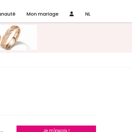
nauté
Mon mariage
NL
Je m'inscris !