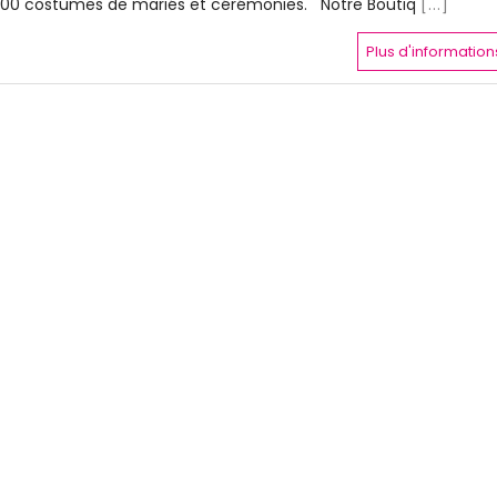
300 costumes de mariés et cérémonies. Notre Boutiq
[...]
Plus d'information