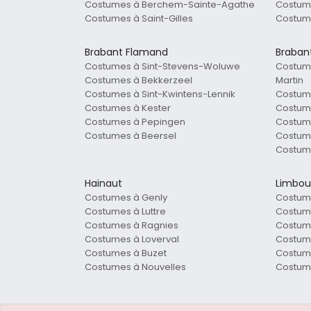
Costumes à Berchem-Sainte-Agathe
Costum
Costumes à Saint-Gilles
Costum
Brabant Flamand
Braban
Costumes à Sint-Stevens-Woluwe
Costume
Costumes à Bekkerzeel
Martin
Costumes à Sint-Kwintens-Lennik
Costum
Costumes à Kester
Costume
Costumes à Pepingen
Costume
Costumes à Beersel
Costume
Costume
Hainaut
Limbou
Costumes à Genly
Costum
Costumes à Luttre
Costum
Costumes à Ragnies
Costum
Costumes à Loverval
Costume
Costumes à Buzet
Costum
Costumes à Nouvelles
Costum