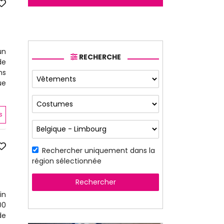
un
RECHERCHE
de
ns
ue
s
Rechercher uniquement dans la
région sélectionnée
Rechercher
in
00
de