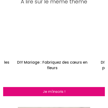
A lire sur le même thème
r les
DIY Mariage : Fabriquez des cœurs en
DIY
fleurs
pe
Je m'inscris !