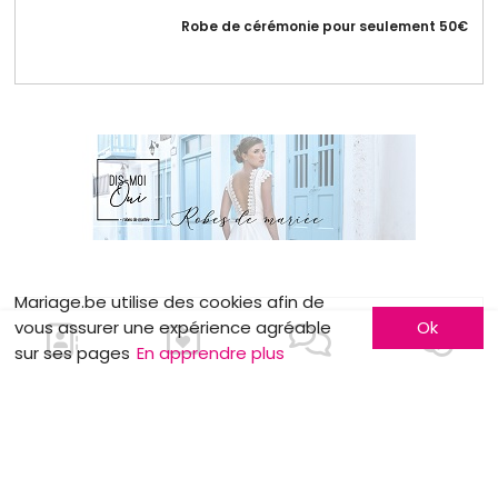
Robe de cérémonie pour seulement 50€
Mariage.be utilise des cookies afin de
vous assurer une expérience agréable
Ok
MOTS CLÉS
sur ses pages
En apprendre plus
Lettres lumineuses
Budget
EVJC
Fleurs
Animations