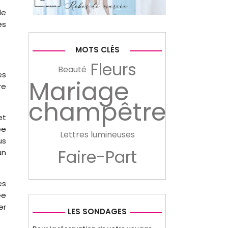
de
es
MOTS CLÉS
Fleurs
Beauté
es
Mariage
re
champêtre
et
ée
Lettres lumineuses
us
Faire-Part
un
es
ée
er
LES SONDAGES