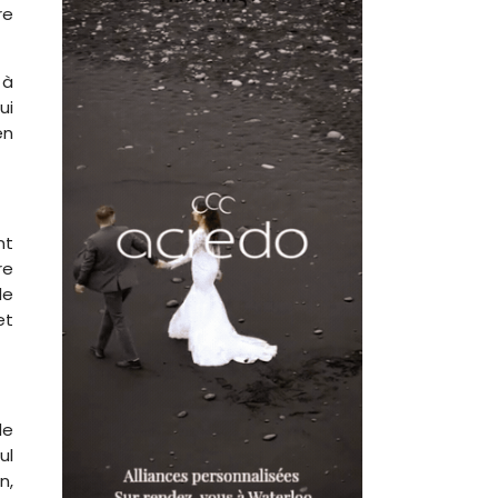
re
 à
ui
en
nt
re
de
et
de
ul
n,