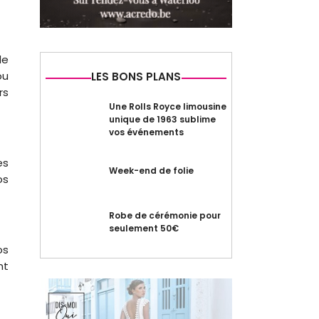
de
ou
LES BONS PLANS
rs
Une Rolls Royce limousine
unique de 1963 sublime
vos événements
es
Week-end de folie
os
Robe de cérémonie pour
seulement 50€
os
nt