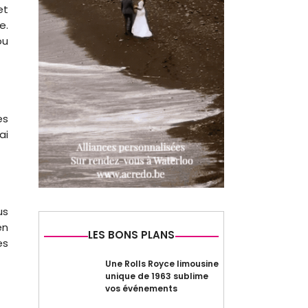
et
e.
ou
es
ai
us
en
LES BONS PLANS
es
Une Rolls Royce limousine
unique de 1963 sublime
vos événements