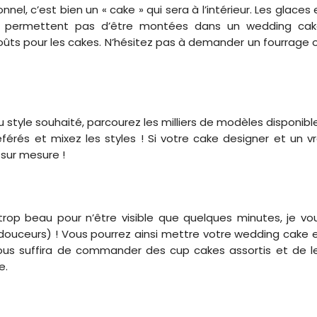
el, c’est bien un « cake » qui sera à l’intérieur. Les glaces 
e permettent pas d’être montées dans un wedding cak
goûts pour les cakes. N’hésitez pas à demander un fourrage 
u style souhaité, parcourez les milliers de modèles disponibl
férés et mixez les styles ! Si votre cake designer et un vr
 sur mesure !
rop beau pour n’être visible que quelques minutes, je vo
ouceurs) ! Vous pourrez ainsi mettre votre wedding cake 
l vous suffira de commander des cup cakes assortis et de l
e.