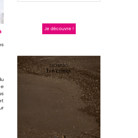
Je découvre !
es
du
Je
us
et
ur