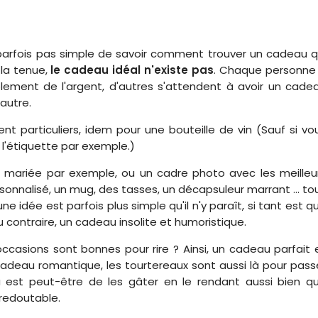
st parfois pas simple de savoir comment trouver un cadeau q
la tenue,
le cadeau idéal n'existe pas
. Chaque personne
lement de l'argent, d'autres s'attendent à avoir un cade
autre.
ment particuliers, idem pour une bouteille de vin (Sauf si vo
 l'étiquette par exemple.)
la mariée par exemple, ou un cadre photo avec les meilleu
rsonnalisé, un mug, des tasses, un décapsuleur marrant ... to
e idée est parfois plus simple qu'il n'y paraît, si tant est q
au contraire, un cadeau insolite et humoristique.
ccasions sont bonnes pour rire ? Ainsi, un cadeau parfait 
deau romantique, les tourtereaux sont aussi là pour pass
est peut-être de les gâter en le rendant aussi bien q
 redoutable.