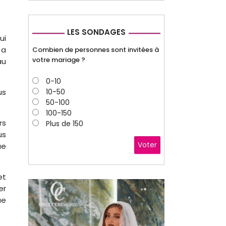
LES SONDAGES
ui
 a
Combien de personnes sont invitées à
votre mariage ?
au
0-10
10-50
us
50-100
100-150
rs
Plus de 150
us
Voter
ue
et
er
ue