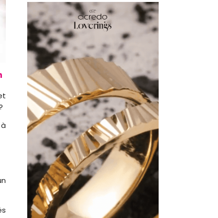
et
?
 à
un
és