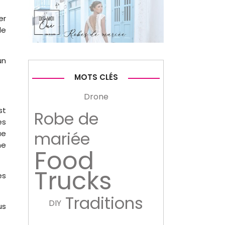
er
le
un
MOTS CLÉS
Drone
st
Robe de
es
mariée
ue
ne
Food
Trucks
es
Traditions
DIY
us