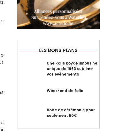
ez
ne
LES BONS PLANS
ge
ut
Une Rolls Royce limousine
unique de 1963 sublime
vos événements
Week-end de folie
es
Robe de cérémonie pour
seulement 50€
ra
ur