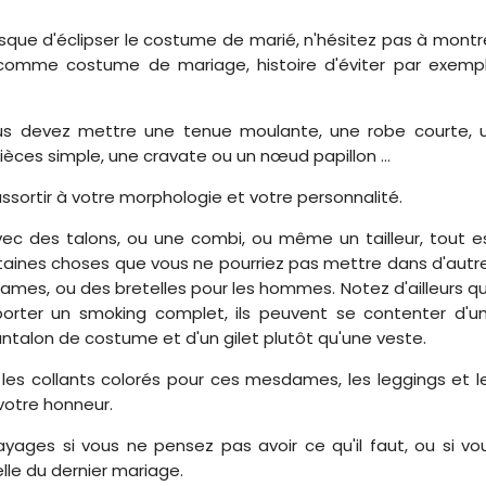
sque d'éclipser le costume de marié, n'hésitez pas à montr
comme costume de mariage, histoire d'éviter par exemp
vous devez mettre une tenue moulante, une robe courte, 
ièces simple, une cravate ou un nœud papillon ...
 assortir à votre morphologie et votre personnalité.
vec des talons, ou une combi, ou même un tailleur, tout e
taines choses que vous ne pourriez pas mettre dans d'autr
ames, ou des bretelles pour les hommes. Notez d'ailleurs q
 porter un smoking complet, ils peuvent se contenter d'u
talon de costume et d'un gilet plutôt qu'une veste.
es collants colorés pour ces mesdames, les leggings et l
votre honneur.
sayages si vous ne pensez pas avoir ce qu'il faut, ou si vo
le du dernier mariage.