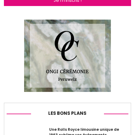
Je m'inscris !
LES BONS PLANS
Une Rolls Royce limousine unique de
1963 sublime vos événements