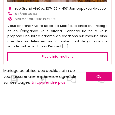
rue Grand Vinâve, 107-109 - 4101 Jemeppe-sur-Meuse
04/285.90.83
Visitez notre site Internet
Vous cherchez votre Robe de Mariée, le choix du Prestige
et de l'élégance vous attend. Kennedy Boutique vous
propose une large gamme de créations sur mesure ainsi
que des modèles en prêt-à-porter haut de gamme qui
vous feront rêver. Bruno Kenned
[...]
Plus d'informations
Mariage.be utilise des cookies afin de
vous assurer une expérience agréable
Ok
sur ses pages
En apprendre plus
1
2
Je m'inscris !