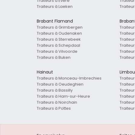
Traiteurs à Evere
Traiteu
Traiteurs à Laeken
Traite
Brabant Flamand
Braban
Traiteurs à Grimbergen
Traiteu
Traiteurs à Oudenaken
Traiteu
Traiteurs à Sterrebeek
Traiteu
Traiteurs à Schepdaal
Traiteu
Traiteurs à Vilvoorde
Traiteu
Traiteurs à Buken
Traiteur
Hainaut
Limbou
Traiteurs à Monceau-Imbrechies
Traiteu
Traiteurs à Oeudeghien
Traiteu
Traiteurs à Bassilly
Traiteu
Traiteurs à Ham-sur-Heure
Traiteu
Traiteurs à Noirchain
Traiteu
Traiteurs à Pottes
Traiteu