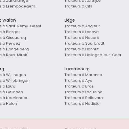
rs à Zarlardinge
Traiteurs à Aartrijke
urs à Erembodegem
Traiteurs à Gits
t Wallon
Liège
rs à Saint-Remy-Geest
Traiteurs à Angleur
rs à Bierges
Traiteurs à Lanaye
rs à Oisquercq
Traiteurs à Neupré
rs à Perwez
Traiteurs à Sourbrodt
rs à Dongelberg
Traiteurs à Hannut
s à Roux-Miroir
Traiteurs à Hollogne-sur-Geer
rg
Luxembourg
rs à Wijshagen
Traiteurs à Marenne
rs à Willebringen
Traiteurs à Aye
rs à Lauw
Traiteurs à Bras
rs à Gelinden
Traiteurs à Lacuisine
rs à Neerlanden
Traiteurs à Bellevaux
rs à Halen
Traiteurs à Hodister