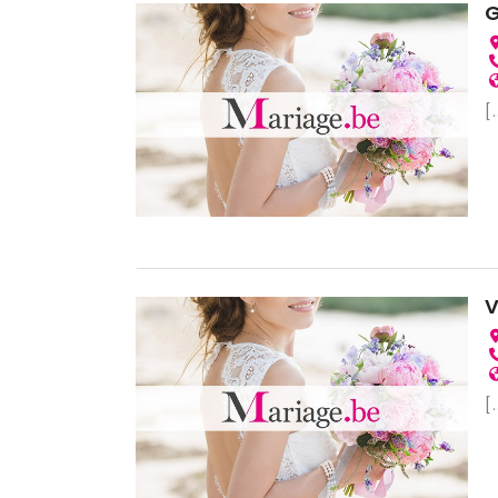
G
[.
V
[.