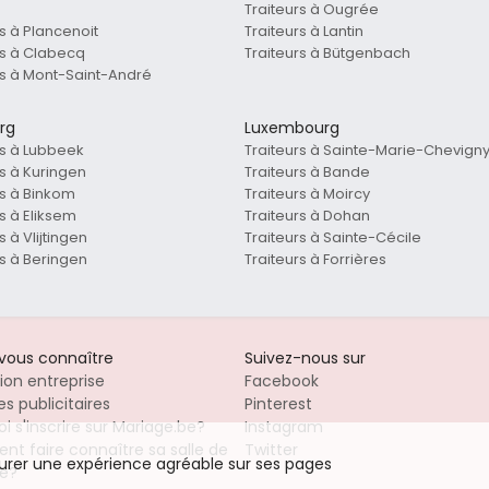
Traiteurs à Ougrée
rs à Plancenoit
Traiteurs à Lantin
rs à Clabecq
Traiteurs à Bütgenbach
rs à Mont-Saint-André
rg
Luxembourg
rs à Lubbeek
Traiteurs à Sainte-Marie-Chevign
rs à Kuringen
Traiteurs à Bande
rs à Binkom
Traiteurs à Moircy
s à Eliksem
Traiteurs à Dohan
s à Vlijtingen
Traiteurs à Sainte-Cécile
rs à Beringen
Traiteurs à Forrières
-vous connaître
Suivez-nous sur
tion entreprise
Facebook
s publicitaires
Pinterest
i s'inscrire sur Mariage.be?
Instagram
t faire connaître sa salle de
Twitter
surer une expérience agréable sur ses pages
e?