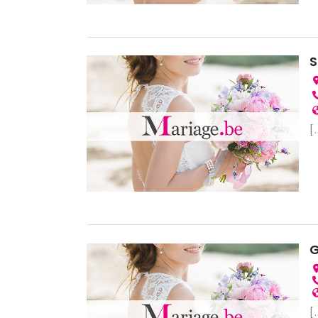
S
[.
G
[.