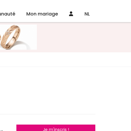
nauté
Mon mariage
NL
Je m'inscris !