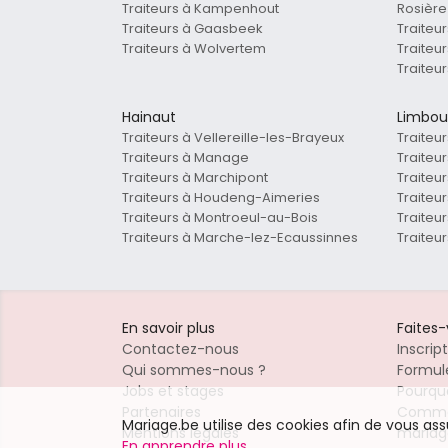
Traiteurs à Kampenhout
Rosière
Traiteurs à Gaasbeek
Traiteu
Traiteurs à Wolvertem
Traiteu
Traiteu
Hainaut
Limbou
Traiteurs à Vellereille-les-Brayeux
Traiteu
Traiteurs à Manage
Traiteu
Traiteurs à Marchipont
Traiteu
Traiteurs à Houdeng-Aimeries
Traiteur
Traiteurs à Montroeul-au-Bois
Traiteur
Traiteurs à Marche-lez-Ecaussinnes
Traiteu
En savoir plus
Faites
Contactez-nous
Inscrip
Qui sommes-nous ?
Formule
Jobs et stages
Pourquo
Partenaires
Commen
Mariage.be utilise des cookies afin de vous as
Mentions légales
mariag
En apprendre plus