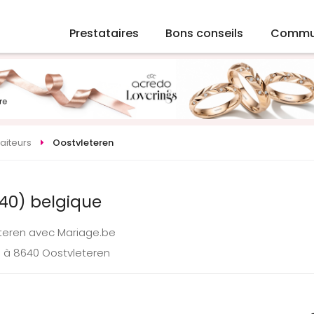
Prestataires
Bons conseils
Commu
raiteurs
Oostvleteren
640) belgique
eteren avec Mariage.be
e à 8640 Oostvleteren