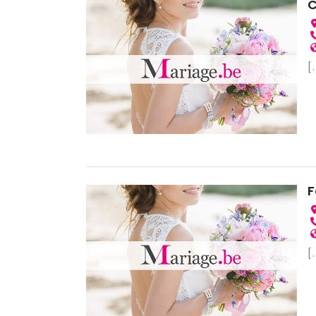
C
[.
F
[.