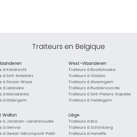
Traiteurs en Belgique
laanderen
West-Vlaanderen
s à Kieldrecht
Traiteurs à Booitshoeke
s à Sint-Antelinks
Traiteurs à Vladslo
rs à Sinaai-Waas
Traiteurs à Alveringem
rs à Lebbeke
Traiteurs à Ruddervoorde
rs à Mariakerke
Traiteurs à Sint-Pieters-Kapelle
rs à Iddergem
Traiteurs à Veldegem
t Wallon
Liège
rs à Jandrain-Jandrenouille
Traiteurs à Bra
rs à Genval
Traiteurs à Schönberg
rs à Geest-Gérompont-Petit-
Traiteurs à Haneffe