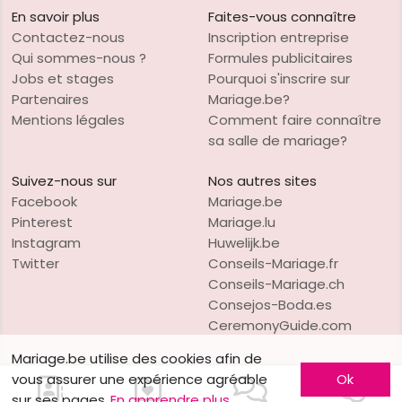
En savoir plus
Faites-vous connaître
Contactez-nous
Inscription entreprise
Qui sommes-nous ?
Formules publicitaires
Jobs et stages
Pourquoi s'inscrire sur
Partenaires
Mariage.be?
Mentions légales
Comment faire connaître
sa salle de mariage?
Suivez-nous sur
Nos autres sites
Facebook
Mariage.be
Pinterest
Mariage.lu
Instagram
Huwelijk.be
Twitter
Conseils-Mariage.fr
Conseils-Mariage.ch
Consejos-Boda.es
CeremonyGuide.com
Mariage.be utilise des cookies afin de
vous assurer une expérience agréable
Ok
sur ses pages
En apprendre plus
VO Publishing
Copyright © 1997-2026
Mariage.be