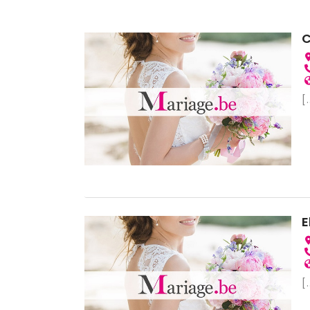
C
[.
E
[.