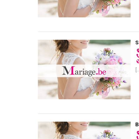
S
[.
B