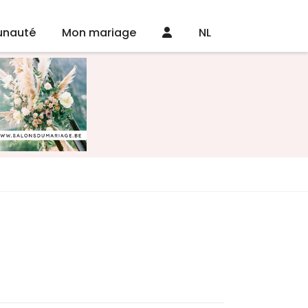
nauté
Mon mariage
NL