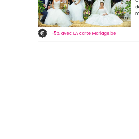
C
d
m
-5% avec LA carte Mariage.be