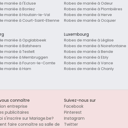
e mariée à l'Ecluse
Robes de mariée à Odeur
e mariée à Bonlez
Robes de mariée à Plombières
e mariée à Houtain-le-Val
Robes de mariée à Herve
e mariée à Court-Saint-Etienne
Robes de mariée à Ocquier
rg
Luxembourg
de mariée à Opglabbeek
Robes de mariée à Léglise
e mariée à Batsheers
Robes de mariée à Noirefontaine
e mariée à Testelt
Robes de mariée à Bende
de mariée à Membruggen
Robes de mariée à Ebly
de mariée à Fouron-le-Comte
Robes de mariée à Vance
de mariée à Ham
Robes de mariée à Chanly
-vous connaître
Suivez-nous sur
tion entreprise
Facebook
s publicitaires
Pinterest
i s'inscrire sur Mariage.be?
Instagram
t faire connaître sa salle de
Twitter