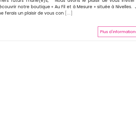
hers futurs marié(e)s, Nous avons le plaisir de vous inviter
écouvrir notre boutique « Au Fil et à Mesure » située à Nivelles. 
e ferais un plaisir de vous con
[...]
Plus d'information