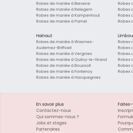
Robes de mariée à Bievene
Robes d
Robes de mariée à Relegem
Robes d
Robes de mariée à Kampenhout
Robes d
Robes de mariée à Pamel
Robes d
Hainaut
Limbou
Robes de mariée à Wasmes-
Robes 
Audemez-Briffoeil
Robes d
Robes de mariée à Vergnies
Robes d
Robes de mariée à Quévy-le-Grand
Robes 
Robes de mariée à Boussoit
Robes 
Robes de mariée à Fontenoy
Robes 
Robes de mariée à Hacquegnies
En savoir plus
Faites
Contactez-nous
Inscrip
Qui sommes-nous ?
Formule
Jobs et stages
Pourquo
Partenaires
Commen