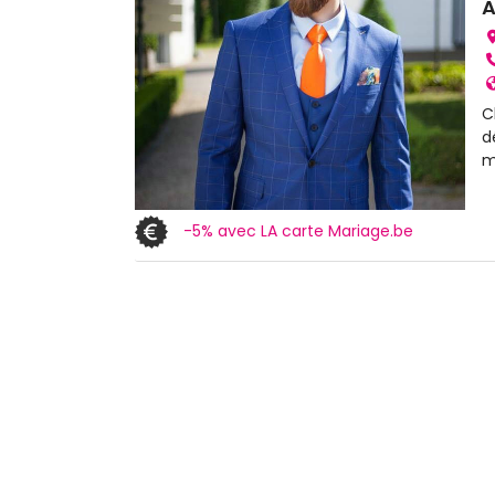
A
C
d
m
-5% avec LA carte Mariage.be