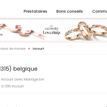
Prestataires
Bons conseils
Commu
Robes de mariée
Incourt
1315) belgique
 Incourt avec Mariage.be
à 1315 Incourt