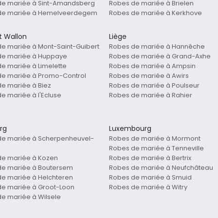
de mariée à Sint-Amandsberg
Robes de mariée à Brielen
de mariée à Hemelveerdegem
Robes de mariée à Kerkhove
t Wallon
Liège
e mariée à Mont-Saint-Guibert
Robes de mariée à Hannêche
de mariée à Huppaye
Robes de mariée à Grand-Axhe
e mariée à Limelette
Robes de mariée à Ampsin
de mariée à Promo-Control
Robes de mariée à Awirs
e mariée à Biez
Robes de mariée à Poulseur
e mariée à l'Ecluse
Robes de mariée à Rahier
rg
Luxembourg
de mariée à Scherpenheuvel-
Robes de mariée à Mormont
Robes de mariée à Tenneville
de mariée à Kozen
Robes de mariée à Bertrix
de mariée à Boutersem
Robes de mariée à Neufchâteau
e mariée à Helchteren
Robes de mariée à Smuid
e mariée à Groot-Loon
Robes de mariée à Witry
e mariée à Wilsele