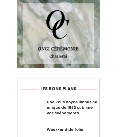
LES BONS PLANS
Une Rolls Royce limousine
unique de 1963 sublime
vos événements
Week-end de folie