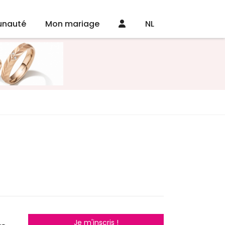
nauté
Mon mariage
NL
Je m'inscris !