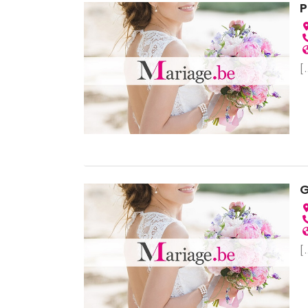
[.
G
[.