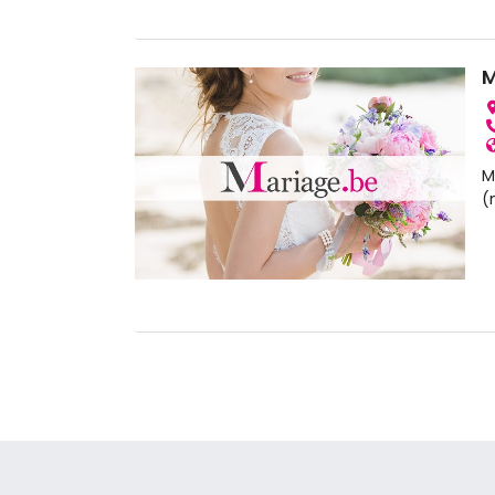
M
M
(