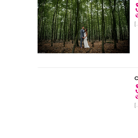
[.
C
[.