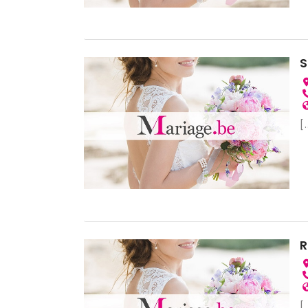
S
[.
R
[.