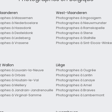
laanderen
West-Vlaanderen
raphes à Massemen
Photographes à Ingooigem
raphes à Nederboelare
Photographes à Nieuwmunster
raphes à Haasdonk
Photographes à Ramskapelle
raphes à Desteldonk
Photographes à Stene
raphes à Ledeberg
Photographes à Stalhille
raphes à Vrasene
Photographes à Sint-Eloois-Winke
t Wallon
Liège
raphes à Louvain-la-Neuve
Photographes à Ougrée
aphes à Orbais
Photographes à Lantin
aphes à Houtain-le-Val
Photographes à Lanaye
aphes à Mellery
Photographes à Amel
aphes à Jandrain-Jandrenouille
Photographes à Braives
raphes à Virginal-Samme
Photographes à Lambermont