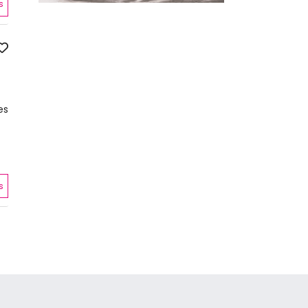
s
es
s