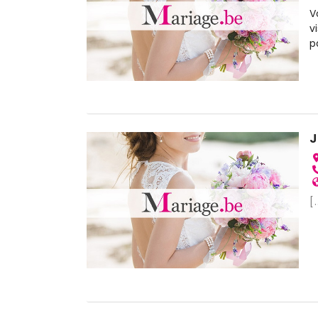
V
v
p
J
[.