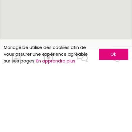
Mariage.be utilise des cookies afin de
vous assurer une expérience agréable
Ok
sur ses pages
En apprendre plus
Nous contacter
En savoir plus
Faites-vous connaître
Contactez-nous
Inscription entreprise
Qui sommes-nous ?
Formules publicitaires
Jobs et stages
Pourquoi s'inscrire sur
Partenaires
Mariage.be?
Mentions légales
Comment faire connaître