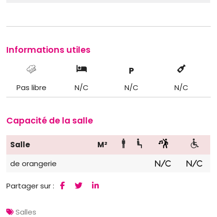
Informations utiles
P
Pas libre
N/C
N/C
N/C
Capacité de la salle
Salle
M²
de orangerie
N/C
N/C
Partager sur :
Salles