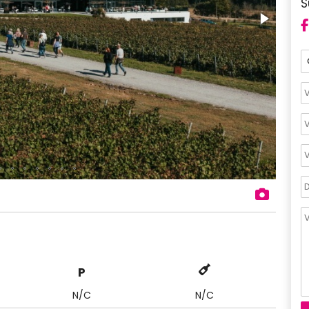
S
P
N/C
N/C