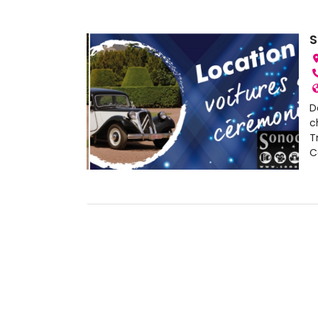
S
D
c
T
C