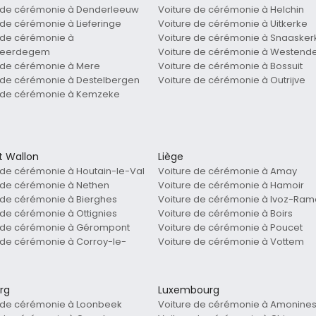
e de cérémonie à Denderleeuw
Voiture de cérémonie à Helchin
 de cérémonie à Lieferinge
Voiture de cérémonie à Uitkerke
 de cérémonie à
Voiture de cérémonie à Snaasker
veerdegem
Voiture de cérémonie à Westend
 de cérémonie à Mere
Voiture de cérémonie à Bossuit
 de cérémonie à Destelbergen
Voiture de cérémonie à Outrijve
e de cérémonie à Kemzeke
t Wallon
Liège
 de cérémonie à Houtain-le-Val
Voiture de cérémonie à Amay
 de cérémonie à Nethen
Voiture de cérémonie à Hamoir
 de cérémonie à Bierghes
Voiture de cérémonie à Ivoz-Ram
 de cérémonie à Ottignies
Voiture de cérémonie à Boirs
e de cérémonie à Gérompont
Voiture de cérémonie à Poucet
 de cérémonie à Corroy-le-
Voiture de cérémonie à Vottem
rg
Luxembourg
 de cérémonie à Loonbeek
Voiture de cérémonie à Amonine