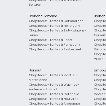
Boitsfort
Brabant Flamand
Braban
Chapiteaux - Tentes à Galmaarden
Chapite
Chapiteaux - Tentes à Hekelgem
Chapite
Chapiteaux - Tentes à Sint-Kwintens-
Chapite
Lennik
Guibert
Chapiteaux - Tentes à Beert
Chapite
Chapiteaux - Tentes à Ramsdonk
Chapite
Chapiteaux - Tentes à Bekkerzeel
Géromp
Chapite
Villero
Hainaut
Limbou
Chapiteaux - Tentes à Mont-sur-
Chapite
Marchienne
Chapite
Chapiteaux - Tentes à Wasmes-
Chapite
Audemez-Briffoeil
Chapite
Chapiteaux - Tentes à Callenelle
Voeren
Chapiteaux - Tentes à Neufvilles
Chapite
Chapiteaux - Tentes à Arquennes
Chapite