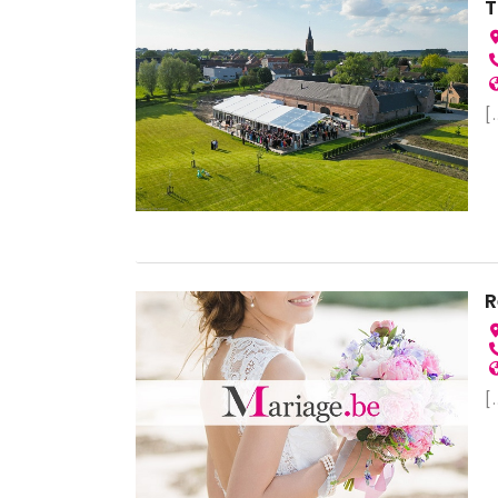
T
[.
R
[.