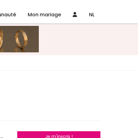
nauté
Mon mariage
NL
Je m'inscris !