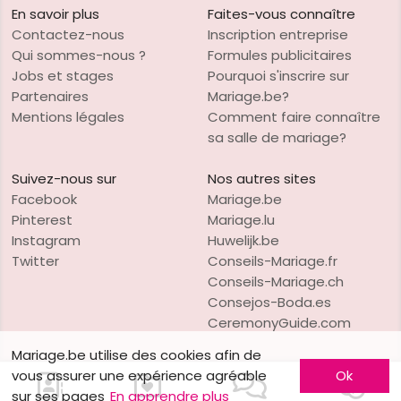
En savoir plus
Faites-vous connaître
Contactez-nous
Inscription entreprise
Qui sommes-nous ?
Formules publicitaires
Jobs et stages
Pourquoi s'inscrire sur
Partenaires
Mariage.be?
Mentions légales
Comment faire connaître
sa salle de mariage?
Suivez-nous sur
Nos autres sites
Facebook
Mariage.be
Pinterest
Mariage.lu
Instagram
Huwelijk.be
Twitter
Conseils-Mariage.fr
Conseils-Mariage.ch
Consejos-Boda.es
CeremonyGuide.com
Mariage.be utilise des cookies afin de
vous assurer une expérience agréable
Ok
sur ses pages
En apprendre plus
VO Publishing
Copyright © 1997-2026
Mariage.be