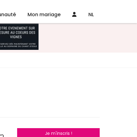
nauté
Mon mariage
NL
Je m'inscris !