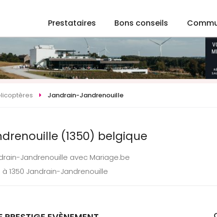
Prestataires
Bons conseils
Commu
licoptères
Jandrain-Jandrenouille
drenouille (1350) belgique
ndrain-Jandrenouille avec Mariage.be
 à 1350 Jandrain-Jandrenouille
E PRESTIGE EVÈNEMENT