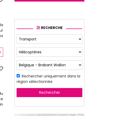
la
RECHERCHE
ur
os
s
Rechercher uniquement dans la
région sélectionnée
Rechercher
du
ce
in