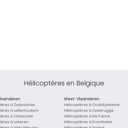
Hélicoptères en Belgique
laanderen
West-Vlaanderen
tères à Zwijnaarde
Hélicoptères à Oostduinkerke
tères à Letterhoutem
Hélicoptères à Zeebrugge
tères à Onkerzele
Hélicoptères à De Panne
tères à Lokeren
Hélicoptères à Krombeke
ères à Sint-Gillis-bij-
Hélicoptères à Spiere