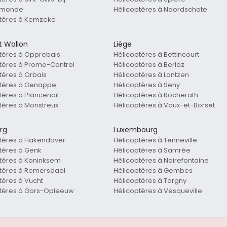
rmonde
Hélicoptères à Noordschote
ptères à Kemzeke
t Wallon
Liège
tères à Opprebais
Hélicoptères à Bettincourt
tères à Promo-Control
Hélicoptères à Berloz
tères à Orbais
Hélicoptères à Lontzen
ptères à Genappe
Hélicoptères à Seny
tères à Plancenoit
Hélicoptères à Rocherath
tères à Monstreux
Hélicoptères à Vaux-et-Borset
rg
Luxembourg
tères à Hakendover
Hélicoptères à Tenneville
tères à Genk
Hélicoptères à Samrée
tères à Koninksem
Hélicoptères à Noirefontaine
tères à Remersdaal
Hélicoptères à Gembes
tères à Vucht
Hélicoptères à Torgny
ptères à Gors-Opleeuw
Hélicoptères à Vesqueville