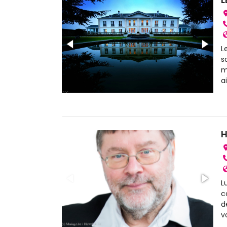
L
s
m
a
H
L
c
d
v