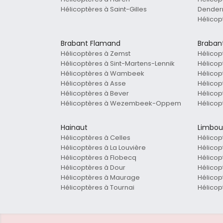
Hélicoptères à Saint-Gilles
Dende
Hélico
Brabant Flamand
Braban
Hélicoptères à Zemst
Hélicop
Hélicoptères à Sint-Martens-Lennik
Hélicop
Hélicoptères à Wambeek
Hélicop
Hélicoptères à Asse
Hélico
Hélicoptères à Bever
Hélicop
Hélicoptères à Wezembeek-Oppem
Hélicop
Hainaut
Limbou
Hélicoptères à Celles
Hélicop
Hélicoptères à La Louvière
Hélicop
Hélicoptères à Flobecq
Hélicop
Hélicoptères à Dour
Hélicop
Hélicoptères à Maurage
Hélicop
Hélicoptères à Tournai
Hélico