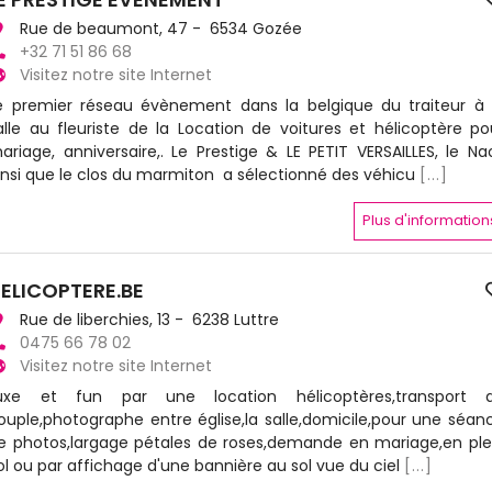
Rue de beaumont, 47 - 6534 Gozée
+32 71 51 86 68
Visitez notre site Internet
e premier réseau évènement dans la belgique du traiteur à 
alle au fleuriste de la Location de voitures et hélicoptère po
ariage, anniversaire,. Le Prestige & LE PETIT VERSAILLES, le Na
insi que le clos du marmiton a sélectionné des véhicu
[...]
Plus d'information
ELICOPTERE.BE
Rue de liberchies, 13 - 6238 Luttre
0475 66 78 02
Visitez notre site Internet
uxe et fun par une location hélicoptères,transport 
ouple,photographe entre église,la salle,domicile,pour une séan
e photos,largage pétales de roses,demande en mariage,en ple
ol ou par affichage d'une bannière au sol vue du ciel
[...]