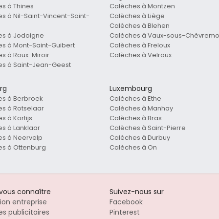
s à Thines
Calèches à Montzen
s à Nil-Saint-Vincent-Saint-
Calèches à Liège
Calèches à Blehen
es à Jodoigne
Calèches à Vaux-sous-Chèvremo
s à Mont-Saint-Guibert
Calèches à Freloux
s à Roux-Miroir
Calèches à Velroux
s à Saint-Jean-Geest
rg
Luxembourg
es à Berbroek
Calèches à Ethe
s à Rotselaar
Calèches à Manhay
s à Kortijs
Calèches à Bras
s à Lanklaar
Calèches à Saint-Pierre
s à Neervelp
Calèches à Durbuy
s à Ottenburg
Calèches à On
-vous connaître
Suivez-nous sur
tion entreprise
Facebook
s publicitaires
Pinterest