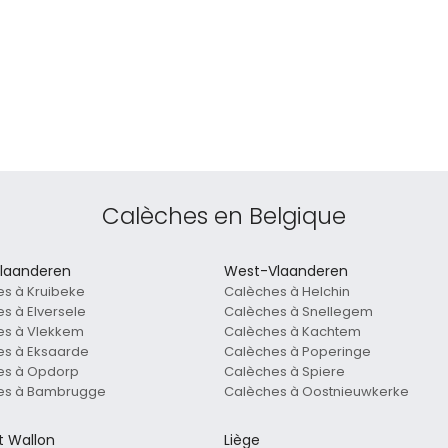
Calèches en Belgique
laanderen
West-Vlaanderen
s à Kruibeke
Calèches à Helchin
s à Elversele
Calèches à Snellegem
es à Vlekkem
Calèches à Kachtem
es à Eksaarde
Calèches à Poperinge
es à Opdorp
Calèches à Spiere
es à Bambrugge
Calèches à Oostnieuwkerke
t Wallon
Liège