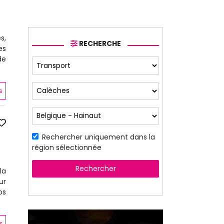
s,
RECHERCHE
es
de
s
Rechercher uniquement dans la
région sélectionnée
Rechercher
la
ur
os
s