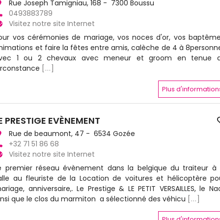
Rue Joseph Tamigniau, 168 - 7300 Boussu
0493883789
Visitez notre site Internet
our vos cérémonies de mariage, vos noces d'or, vos baptême
nimations et faire la fêtes entre amis, calèche de 4 à 8personn
vec 1 ou 2 chevaux avec meneur et groom en tenue 
irconstance
[...]
Plus d'information
E PRESTIGE EVÈNEMENT
Rue de beaumont, 47 - 6534 Gozée
+32 71 51 86 68
Visitez notre site Internet
e premier réseau évènement dans la belgique du traiteur à 
alle au fleuriste de la Location de voitures et hélicoptère po
ariage, anniversaire,. Le Prestige & LE PETIT VERSAILLES, le Na
insi que le clos du marmiton a sélectionné des véhicu
[...]
Plus d'information