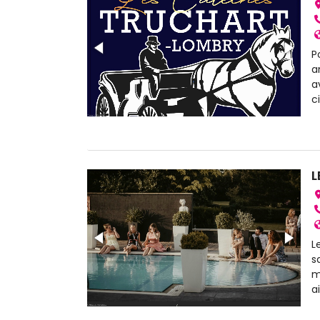
P
a
a
c
L
L
s
m
a