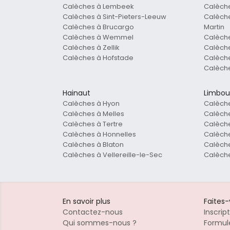
Calèches à Lembeek
Calèche
Calèches à Sint-Pieters-Leeuw
Calèche
Calèches à Brucargo
Martin
Calèches à Wemmel
Calèch
Calèches à Zellik
Calèche
Calèches à Hofstade
Calèche
Calèche
Hainaut
Limbou
Calèches à Hyon
Calèch
Calèches à Melles
Calèche
Calèches à Tertre
Calèche
Calèches à Honnelles
Calèche
Calèches à Blaton
Calèche
Calèches à Vellereille-le-Sec
Calèche
En savoir plus
Faites
Contactez-nous
Inscrip
Qui sommes-nous ?
Formule