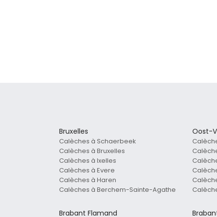
Bruxelles
Oost-V
Calèches à Schaerbeek
Calèche
Calèches à Bruxelles
Calèche
Calèches à Ixelles
Calèch
Calèches à Evere
Calèch
Calèches à Haren
Calèch
Calèches à Berchem-Sainte-Agathe
Calèch
Brabant Flamand
Braban