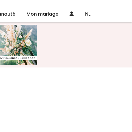
nauté
Mon mariage
NL