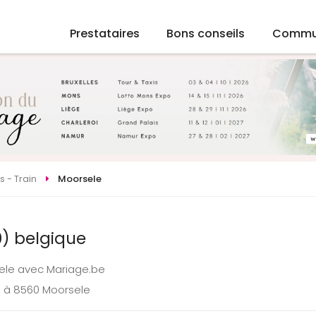
Prestataires
Bons conseils
Commu
s - Train
Moorsele
0) belgique
sele avec Mariage.be
e à 8560 Moorsele