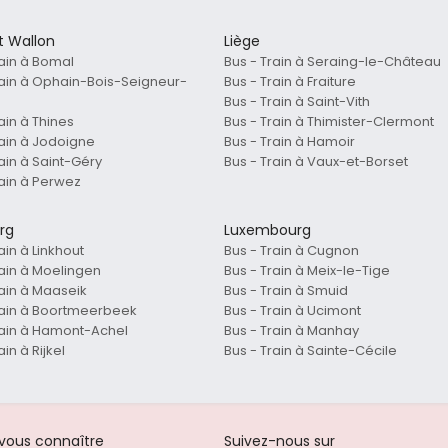
t Wallon
Liège
rain à Bomal
Bus - Train à Seraing-le-Château
rain à Ophain-Bois-Seigneur-
Bus - Train à Fraiture
Bus - Train à Saint-Vith
ain à Thines
Bus - Train à Thimister-Clermont
rain à Jodoigne
Bus - Train à Hamoir
ain à Saint-Géry
Bus - Train à Vaux-et-Borset
rain à Perwez
rg
Luxembourg
ain à Linkhout
Bus - Train à Cugnon
rain à Moelingen
Bus - Train à Meix-le-Tige
rain à Maaseik
Bus - Train à Smuid
rain à Boortmeerbeek
Bus - Train à Ucimont
rain à Hamont-Achel
Bus - Train à Manhay
ain à Rijkel
Bus - Train à Sainte-Cécile
-vous connaître
Suivez-nous sur