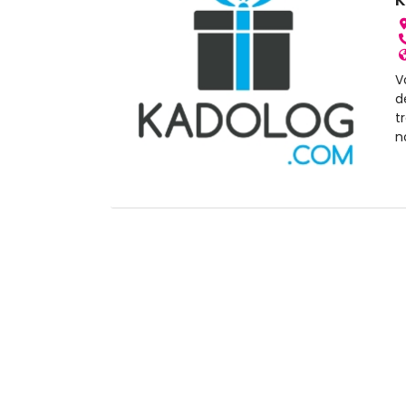
V
d
t
n