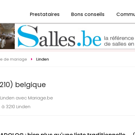
Prestataires
Bons conseils
Commu
ste de mariage
Linden
3210) belgique
à Linden avec Mariage.be
 à 3210 Linden
ADOLOG : bien plus qu'une liste traditionnelle