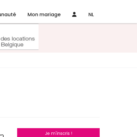
nauté
Mon mariage
NL
Je m'inscris !