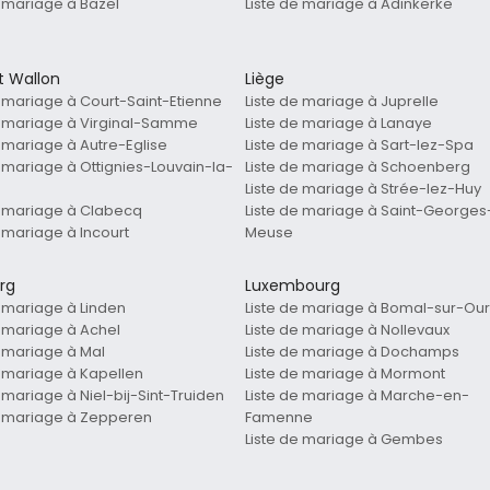
e mariage à Bazel
Liste de mariage à Adinkerke
t Wallon
Liège
e mariage à Court-Saint-Etienne
Liste de mariage à Juprelle
e mariage à Virginal-Samme
Liste de mariage à Lanaye
e mariage à Autre-Eglise
Liste de mariage à Sart-lez-Spa
e mariage à Ottignies-Louvain-la-
Liste de mariage à Schoenberg
Liste de mariage à Strée-lez-Huy
e mariage à Clabecq
Liste de mariage à Saint-Georges
e mariage à Incourt
Meuse
rg
Luxembourg
e mariage à Linden
Liste de mariage à Bomal-sur-Our
e mariage à Achel
Liste de mariage à Nollevaux
e mariage à Mal
Liste de mariage à Dochamps
e mariage à Kapellen
Liste de mariage à Mormont
e mariage à Niel-bij-Sint-Truiden
Liste de mariage à Marche-en-
e mariage à Zepperen
Famenne
Liste de mariage à Gembes