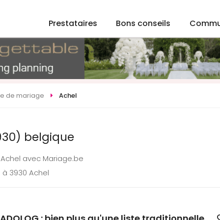
Prestataires
Bons conseils
Commu
ste de mariage
Achel
930) belgique
à Achel avec Mariage.be
 à 3930 Achel
ADOLOG : bien plus qu'une liste traditionnelle