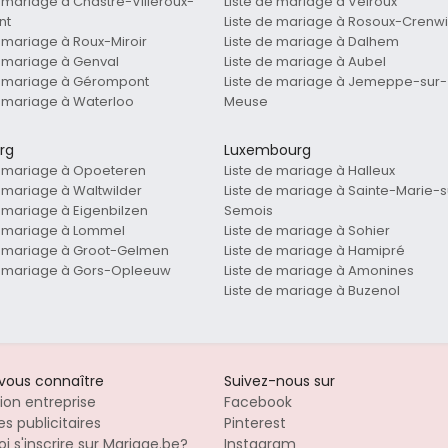
e mariage à Chastre-Villeroux-
Liste de mariage à Velroux
nt
Liste de mariage à Rosoux-Crenw
e mariage à Roux-Miroir
Liste de mariage à Dalhem
e mariage à Genval
Liste de mariage à Aubel
e mariage à Gérompont
Liste de mariage à Jemeppe-sur-
e mariage à Waterloo
Meuse
rg
Luxembourg
e mariage à Opoeteren
Liste de mariage à Halleux
e mariage à Waltwilder
Liste de mariage à Sainte-Marie-s
e mariage à Eigenbilzen
Semois
e mariage à Lommel
Liste de mariage à Sohier
e mariage à Groot-Gelmen
Liste de mariage à Hamipré
e mariage à Gors-Opleeuw
Liste de mariage à Amonines
Liste de mariage à Buzenol
-vous connaître
Suivez-nous sur
tion entreprise
Facebook
s publicitaires
Pinterest
i s'inscrire sur Mariage.be?
Instagram