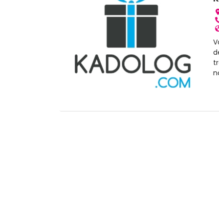
V
d
t
n