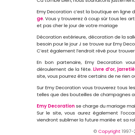
Ca tombe bien, nous souhaitons justement vo
Emy Decoration c’est la boutique en ligne d
ge
. Vous y trouverez à coup sûr tous les ar
et pas cher le jour de votre mariage
Décoration extérieure, décoration de la sa
besoin pour le jour J se trouve sur Emy Deco
C’est également l’endroit rêvé pour trouver 
En bon partenaire, Emy Decoration vou
déroulement de la fête.
Livre d’or
,
jarreti
site, vous pourrez être certains de ne rien ou
Sur Emy Decoration vous trouverez tous les
telles que des bouteilles de champagnes aux 
Emy Decoration
se charge du mariage mais
Sur le site, vous aurez également l’occ
viendront sublimer la future mariée et sa ro
©
Copyright
1997-2