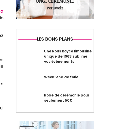
ia
ic
ez
LES BONS PLANS
Une Rolls Royce limousine
unique de 1963 sublime
on
vos événements
le
Week-end de folie
ts
Robe de cérémonie pour
seulement 50€
ui