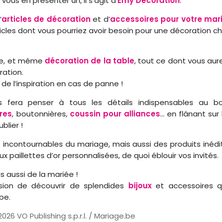
us en présenter un, il s’agit d’
Emy Decoration
.
’
articles de décoration
et d’
accessoires pour votre mar
ticles dont vous pourriez avoir besoin pour une décoration ch
lle, et même
décoration de la table
, tout ce dont vous aur
ration.
de l’inspiration en cas de panne !
s fera penser à tous les détails indispensables au b
ères
, boutonnières,
coussin pour alliances
… en flânant sur 
blier !
 incontournables du mariage, mais aussi des produits inédi
paillettes d’or personnalisées, de quoi éblouir vos invités.
 aussi de la mariée !
asion de découvrir de splendides
bijoux
et accessoires q
be.
026 VO Publishing s.p.r.l. / Mariage.be