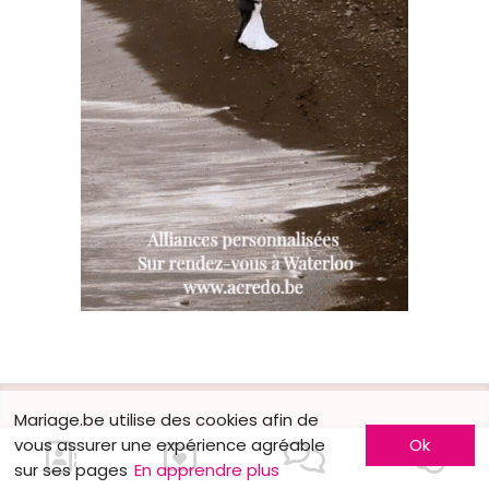
Mariage.be utilise des cookies afin de
vous assurer une expérience agréable
Ok
En savoir plus
Faites-vous connaître
sur ses pages
En apprendre plus
Contactez-nous
Inscription entreprise