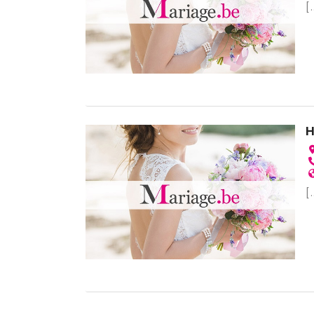
[.
H
[.