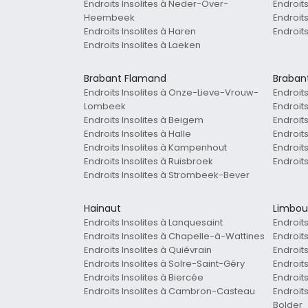
Endroits Insolites à Neder-Over-
Endroits
Heembeek
Endroits
Endroits Insolites à Haren
Endroit
Endroits Insolites à Laeken
Brabant Flamand
Braban
Endroits Insolites à Onze-Lieve-Vrouw-
Endroit
Lombeek
Endroit
Endroits Insolites à Beigem
Endroit
Endroits Insolites à Halle
Endroits
Endroits Insolites à Kampenhout
Endroit
Endroits Insolites à Ruisbroek
Endroit
Endroits Insolites à Strombeek-Bever
Hainaut
Limbou
Endroits Insolites à Lanquesaint
Endroit
Endroits Insolites à Chapelle-à-Wattines
Endroit
Endroits Insolites à Quiévrain
Endroits
Endroits Insolites à Solre-Saint-Géry
Endroits
Endroits Insolites à Biercée
Endroits
Endroits Insolites à Cambron-Casteau
Endroit
Bolder