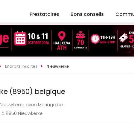
Prestataires
Bons conseils
Commu
Endroits Insolites
Nieuwkerke
rke (8950) belgique
 à Nieuwkerke avec Mariage.be
e à 8950 Nieuwkerke