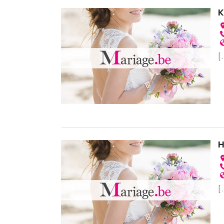
K
[.
H
[.