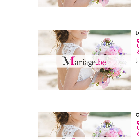
L
[.
O